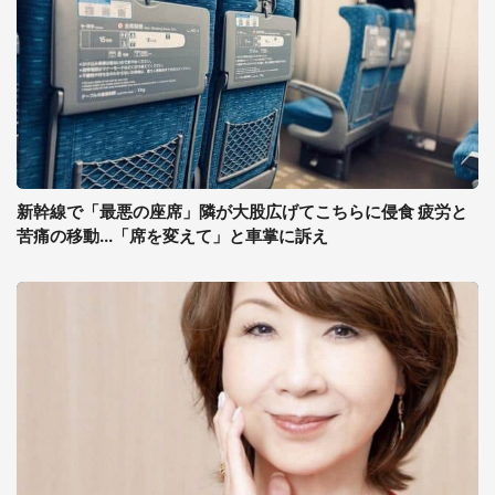
新幹線で「最悪の座席」隣が大股広げてこちらに侵食 疲労と
苦痛の移動...「席を変えて」と車掌に訴え