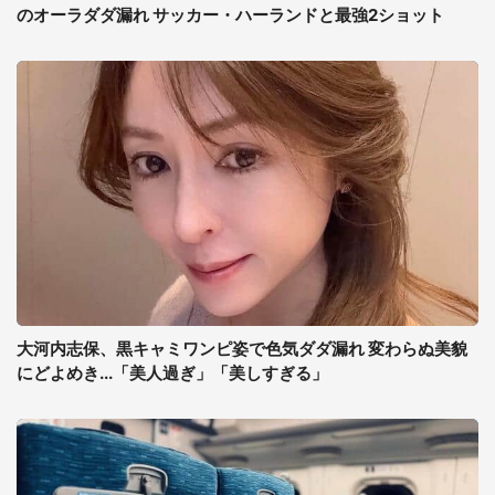
のオーラダダ漏れ サッカー・ハーランドと最強2ショット
大河内志保、黒キャミワンピ姿で色気ダダ漏れ 変わらぬ美貌
にどよめき...「美人過ぎ」「美しすぎる」