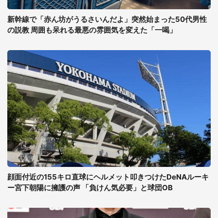
新幹線で「赤ん坊がうるさいんだよ」突然始まった50代男性
の説教 周囲も呆れる最悪の雰囲気を変えた「一喝」
顔面付近の155キロ直球にヘルメット叩きつけたDeNAルーキ
ー宮下朝陽に擁護の声 「負けん気必要」と球団OB