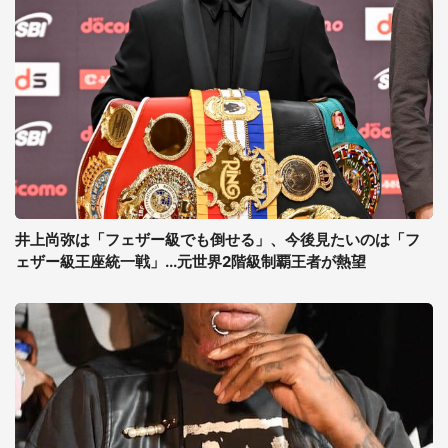
井上尚弥は「フェザー級でも倒せる」、今後見たいのは「フ
ェザー級王座統一戦」...元世界2階級制覇王者が熱望