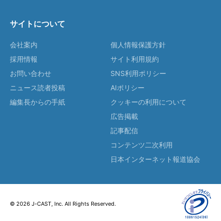
サイトについて
会社案内
個人情報保護方針
採用情報
サイト利用規約
お問い合わせ
SNS利用ポリシー
ニュース読者投稿
AIポリシー
編集長からの手紙
クッキーの利用について
広告掲載
記事配信
コンテンツ二次利用
日本インターネット報道協会
© 2026 J-CAST, Inc. All Rights Reserved.