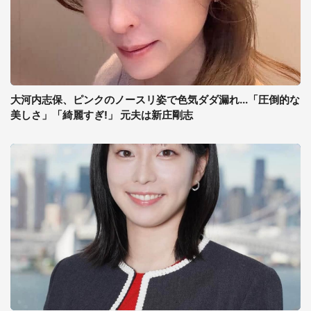
大河内志保、ピンクのノースリ姿で色気ダダ漏れ...「圧倒的な
美しさ」「綺麗すぎ!」 元夫は新庄剛志