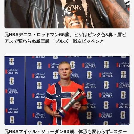
元NBAデニス・ロッドマン65歳、ヒゲはピンク色&鼻・唇ピ
アスで変わらぬ威圧感 「ブルズ」戦友ピッペンと
元NBAマイケル・ジョーダン63歳、体形も変わらず...スター