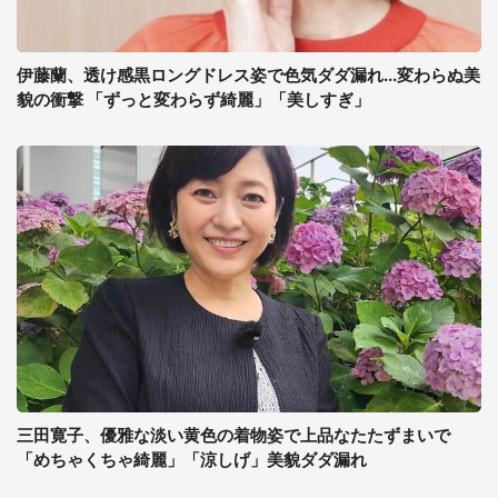
伊藤蘭、透け感黒ロングドレス姿で色気ダダ漏れ...変わらぬ美
貌の衝撃 「ずっと変わらず綺麗」「美しすぎ」
三田寛子、優雅な淡い黄色の着物姿で上品なたたずまいで
「めちゃくちゃ綺麗」「涼しげ」美貌ダダ漏れ