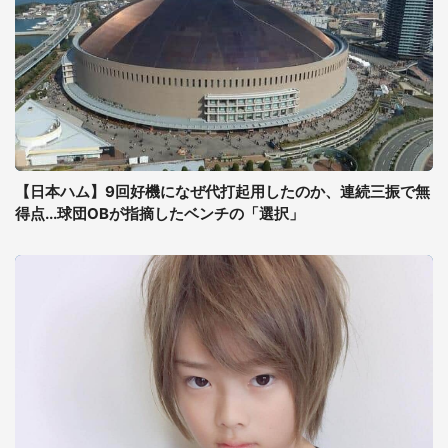
【日本ハム】9回好機になぜ代打起用したのか、連続三振で無
得点...球団OBが指摘したベンチの「選択」