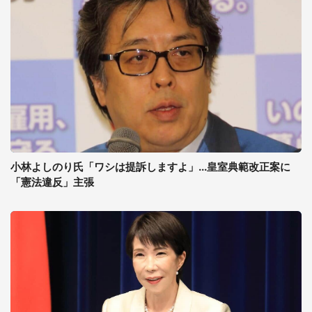
小林よしのり氏「ワシは提訴しますよ」...皇室典範改正案に
「憲法違反」主張