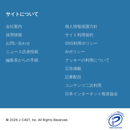
サイトについて
会社案内
個人情報保護方針
採用情報
サイト利用規約
お問い合わせ
SNS利用ポリシー
ニュース読者投稿
AIポリシー
編集長からの手紙
クッキーの利用について
広告掲載
記事配信
コンテンツ二次利用
日本インターネット報道協会
© 2026 J-CAST, Inc. All Rights Reserved.