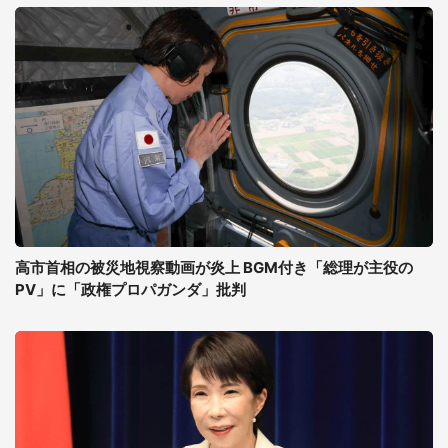
高市首相の被災地視察動画が炎上 BGM付き「総理が主役の
PV」に「政権プロパガンダ」批判