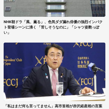
NHK朝ドラ「風、薫る」、色気ダダ漏れ俳優の強烈インパク
ト登場シーンに沸く 「苦しそうなのに」「シャツ姿艶っぽ
い」
「私はまだ何も言ってません」高市首相が赤沢経産相の言葉