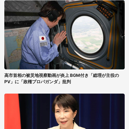
高市首相の被災地視察動画が炎上 BGM付き「総理が主役の
PV」に「政権プロパガンダ」批判