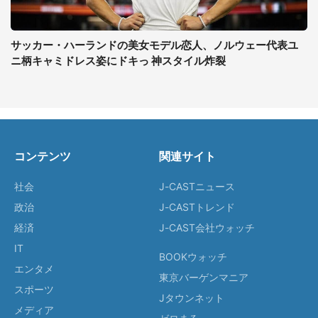
サッカー・ハーランドの美女モデル恋人、ノルウェー代表ユ
ニ柄キャミドレス姿にドキっ 神スタイル炸裂
コンテンツ
関連サイト
社会
J-CASTニュース
政治
J-CASTトレンド
経済
J-CAST会社ウォッチ
IT
BOOKウォッチ
エンタメ
東京バーゲンマニア
スポーツ
Jタウンネット
メディア