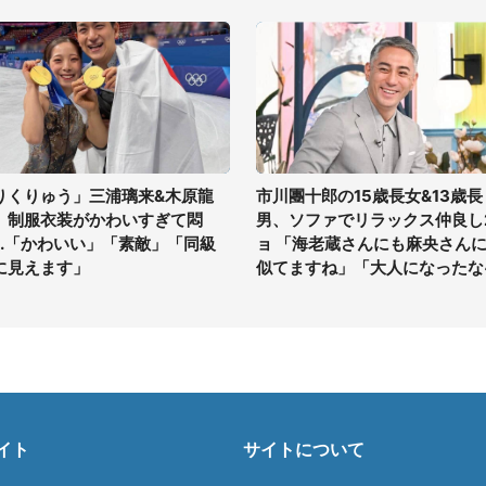
りくりゅう」三浦璃来&木原龍
市川團十郎の15歳長女&13歳長
、制服衣装がかわいすぎて悶
男、ソファでリラックス仲良し
...「かわいい」「素敵」「同級
ョ 「海老蔵さんにも麻央さん
に見えます」
似てますね」「大人になったな
イト
サイトについて