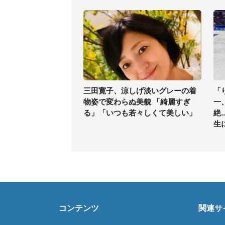
三田寛子、涼しげ淡いグレーの着
「
物姿で変わらぬ美貌 「綺麗すぎ
一
る」「いつも若々しくて美しい」
絶
生
コンテンツ
関連サ