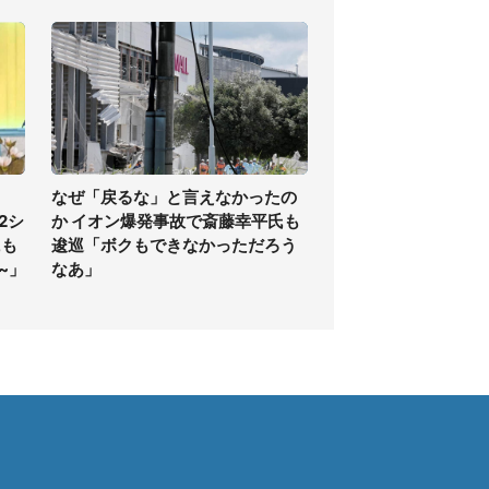
なぜ「戻るな」と言えなかったの
2シ
か イオン爆発事故で斎藤幸平氏も
にも
逡巡「ボクもできなかっただろう
~」
なあ」