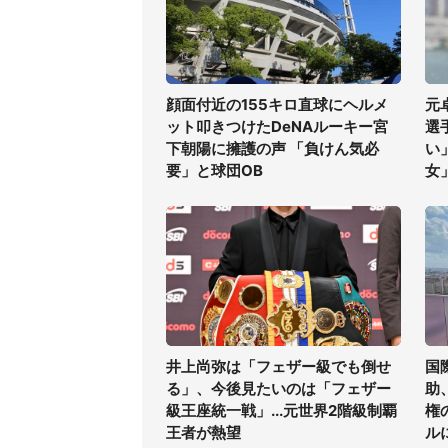
顔面付近の155キロ直球にヘルメ
元
ット叩きつけたDeNAルーキー宮
選
下朝陽に擁護の声 「負けん気必
い
要」と球団OB
女
井上尚弥は「フェザー級でも倒せ
国
る」、今後見たいのは「フェザー
助
級王座統一戦」...元世界2階級制覇
権
王者が熱望
ル