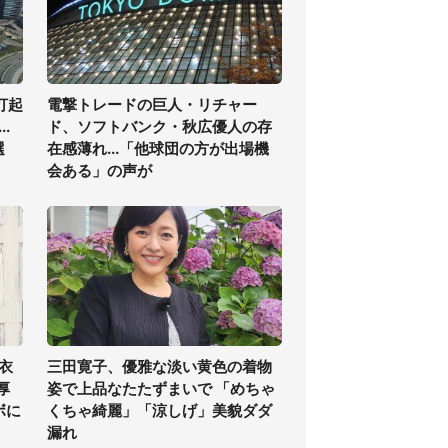
打起
電撃トレードの巨人・リチャー
.
ド、ソフトバンク・秋広優人の存
選
在感薄れ...「他球団の方が出場機
会ある」の声が
衣
三田寛子、優雅な淡い黄色の着物
厚
姿で上品なたたずまいで 「めちゃ
ボに
くちゃ綺麗」「涼しげ」美貌ダダ
漏れ