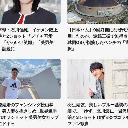
卓球・石川佳純、イケメン陸上
【日本ハム】9回好機になぜ代
手と2ショット 「メチャ可愛
用したのか、連続三振で無得点..
」「かわいい笑顔」「美男美
球団OBが指摘したベンチの「
」話題に
択」
際結婚のフェンシング松山恭
羽生結弦、美しいブルー基調の
、美人妻を抱きしめ...世界選手
装で...「ゆず」北川悠仁・岩沢
のオフショット 美男美女カップ
治と3ショット ゆず×ゆづコラ
にドキっ
ファン歓喜