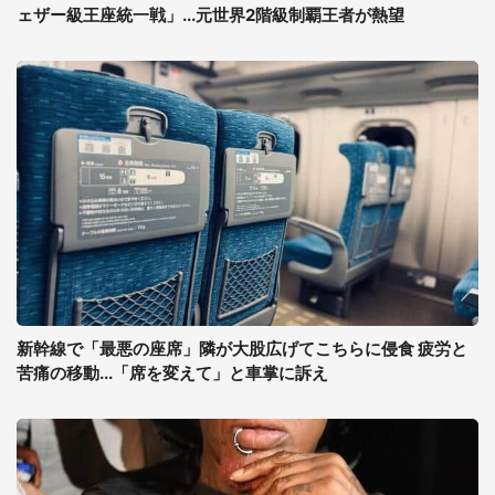
ェザー級王座統一戦」...元世界2階級制覇王者が熱望
新幹線で「最悪の座席」隣が大股広げてこちらに侵食 疲労と
苦痛の移動...「席を変えて」と車掌に訴え