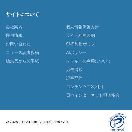
サイトについて
会社案内
個人情報保護方針
採用情報
サイト利用規約
お問い合わせ
SNS利用ポリシー
ニュース読者投稿
AIポリシー
編集長からの手紙
クッキーの利用について
広告掲載
記事配信
コンテンツ二次利用
日本インターネット報道協会
© 2026 J-CAST, Inc. All Rights Reserved.