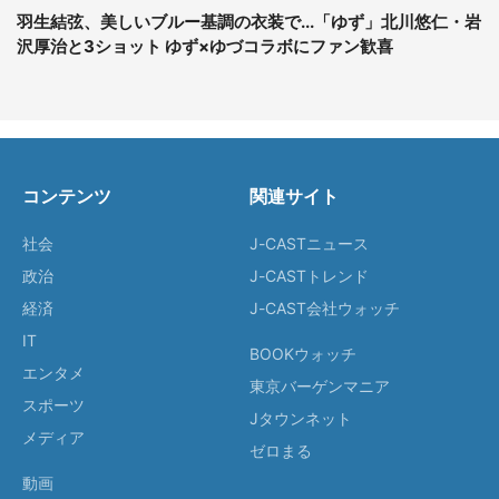
羽生結弦、美しいブルー基調の衣装で...「ゆず」北川悠仁・岩
沢厚治と3ショット ゆず×ゆづコラボにファン歓喜
コンテンツ
関連サイト
社会
J-CASTニュース
政治
J-CASTトレンド
経済
J-CAST会社ウォッチ
IT
BOOKウォッチ
エンタメ
東京バーゲンマニア
スポーツ
Jタウンネット
メディア
ゼロまる
動画