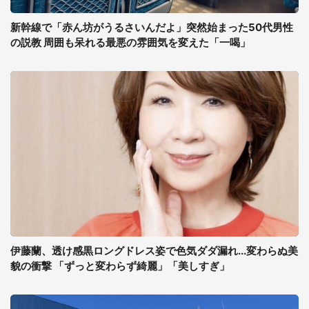
新幹線で「赤ん坊がうるさいんだよ」突然始まった50代男性
の説教 周囲も呆れる最悪の雰囲気を変えた「一喝」
伊藤蘭、透け感黒ロングドレス姿で色気ダダ漏れ...変わらぬ美
貌の衝撃 「ずっと変わらず綺麗」「美しすぎ」