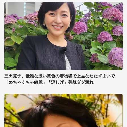
三田寛子、優雅な淡い黄色の着物姿で上品なたたずまいで
「めちゃくちゃ綺麗」「涼しげ」美貌ダダ漏れ