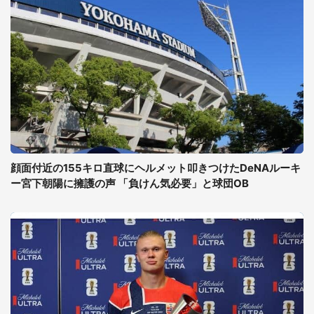
顔面付近の155キロ直球にヘルメット叩きつけたDeNAルーキ
ー宮下朝陽に擁護の声 「負けん気必要」と球団OB