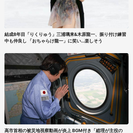
結成8年目「りくりゅう」三浦璃来&木原龍一、振り付け練習
中も仲良し 「おちゃらけ龍一」に笑い...楽しそう
高市首相の被災地視察動画が炎上 BGM付き「総理が主役の