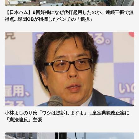
【日本ハム】9回好機になぜ代打起用したのか、連続三振で無
得点...球団OBが指摘したベンチの「選択」
小林よしのり氏「ワシは提訴しますよ」...皇室典範改正案に
「憲法違反」主張