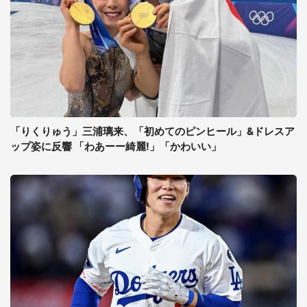
「りくりゅう」三浦璃来、「初めてのピンヒール」&ドレスア
ップ姿に反響 「わあーー綺麗!」「かわいい」