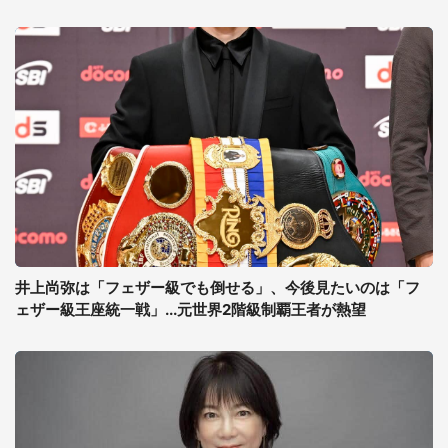
井上尚弥は「フェザー級でも倒せる」、今後見たいのは「フ
ェザー級王座統一戦」...元世界2階級制覇王者が熱望