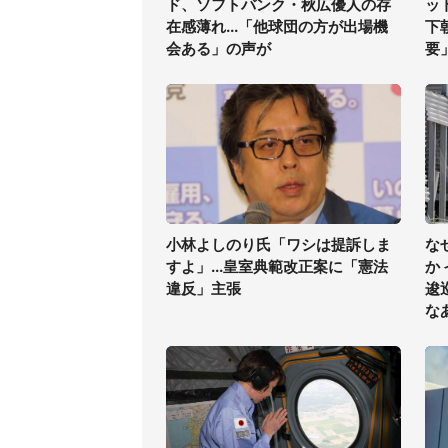
ド、ソフトバンク・秋広優人の存
ッ
在感薄れ...「他球団の方が出場機
下
会ある」の声が
要
小林よしのり氏「ワシは提訴しま
な
すよ」...皇室典範改正案に「憲法
か
違反」主張
逡
な