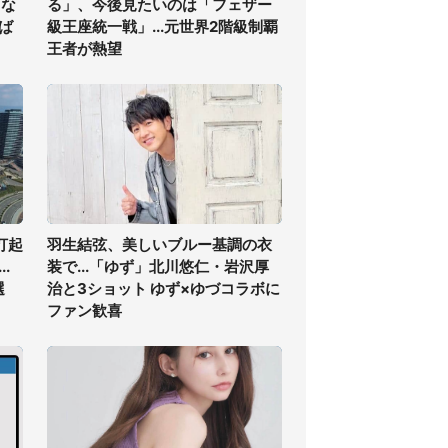
くな
る」、今後見たいのは「フェザー
ば
級王座統一戦」...元世界2階級制覇
王者が熱望
打起
羽生結弦、美しいブルー基調の衣
.
装で...「ゆず」北川悠仁・岩沢厚
選
治と3ショット ゆず×ゆづコラボに
ファン歓喜