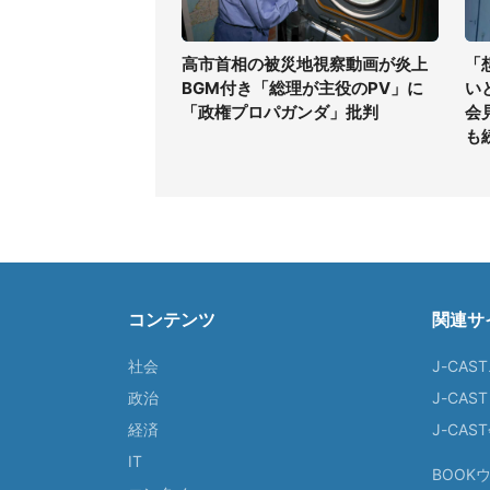
高市首相の被災地視察動画が炎上
「
BGM付き「総理が主役のPV」に
い
「政権プロパガンダ」批判
会
も
コンテンツ
関連サ
社会
J-CAS
政治
J-CAS
経済
J-CA
IT
BOOK