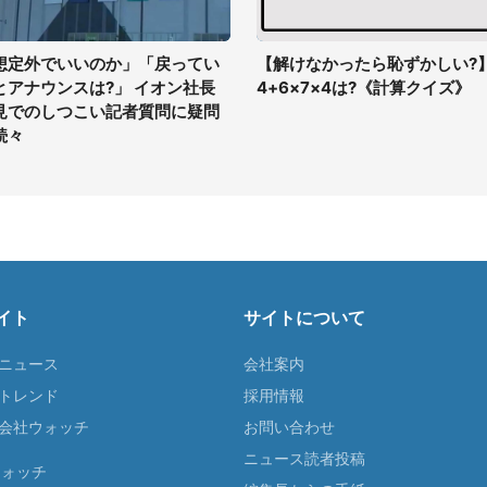
想定外でいいのか」「戻ってい
【解けなかったら恥ずかしい?
とアナウンスは?」 イオン社長
4+6×7×4は?《計算クイズ》
見でのしつこい記者質問に疑問
続々
イト
サイトについて
Tニュース
会社案内
Tトレンド
採用情報
ST会社ウォッチ
お問い合わせ
ニュース読者投稿
ウォッチ