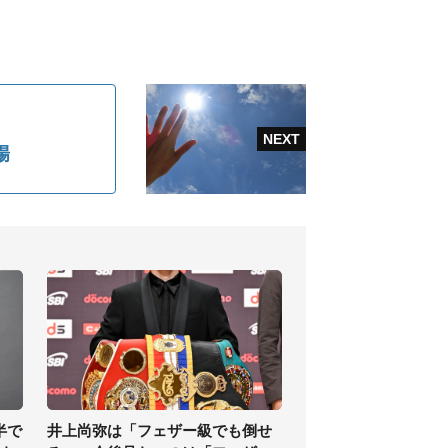
場
半で
井上尚弥は「フェザー級でも倒せ