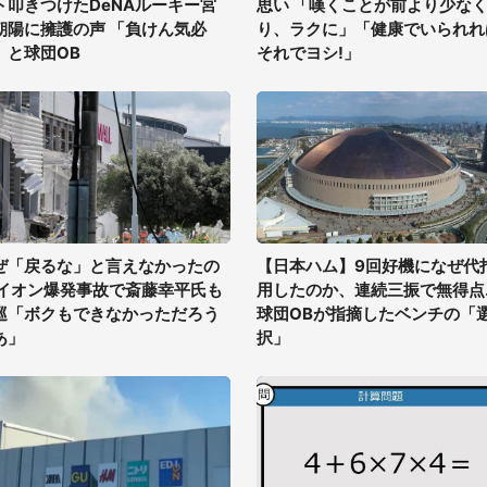
ト叩きつけたDeNAルーキー宮
思い 「嘆くことが前より少な
朝陽に擁護の声 「負けん気必
り、ラクに」「健康でいられれ
」と球団OB
それでヨシ!」
ぜ「戻るな」と言えなかったの
【日本ハム】9回好機になぜ代
 イオン爆発事故で斎藤幸平氏も
用したのか、連続三振で無得点..
巡「ボクもできなかっただろう
球団OBが指摘したベンチの「
あ」
択」