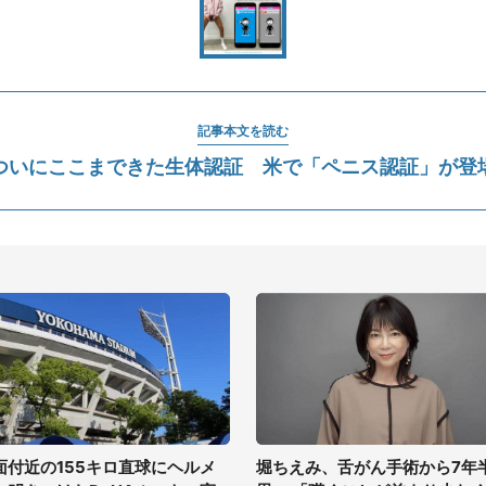
記事本文を読む
ついにここまできた生体認証 米で「ペニス認証」が登
面付近の155キロ直球にヘルメ
堀ちえみ、舌がん手術から7年