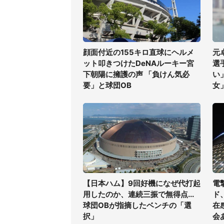
顔面付近の155キロ直球にヘルメ
元
ット叩きつけたDeNAルーキー宮
選
下朝陽に擁護の声 「負けん気必
い
要」と球団OB
女
【日本ハム】9回好機になぜ代打起
電
用したのか、連続三振で無得点...
ド
球団OBが指摘したベンチの「選
在
択」
会