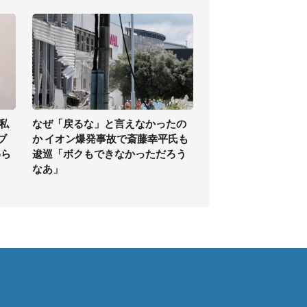
私
なぜ「戻るな」と言えなかったの
ブ
か イオン爆発事故で斎藤幸平氏も
わら
逡巡「ボクもできなかっただろう
なあ」