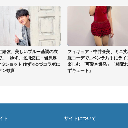
生結弦、美しいブルー基調の衣
フィギュア・中井亜美、ミニ丈
で...「ゆず」北川悠仁・岩沢厚
服コーデで...ペンラ片手にライ
と3ショット ゆず×ゆづコラボに
楽しむ 「可愛さ爆発」「相変
ァン歓喜
ずキュート」
イト
サイトについて