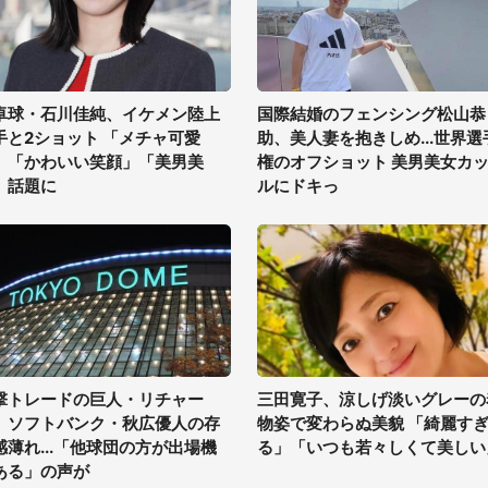
卓球・石川佳純、イケメン陸上
国際結婚のフェンシング松山恭
手と2ショット 「メチャ可愛
助、美人妻を抱きしめ...世界選
」「かわいい笑顔」「美男美
権のオフショット 美男美女カ
」話題に
ルにドキっ
撃トレードの巨人・リチャー
三田寛子、涼しげ淡いグレーの
、ソフトバンク・秋広優人の存
物姿で変わらぬ美貌 「綺麗す
感薄れ...「他球団の方が出場機
る」「いつも若々しくて美しい
ある」の声が