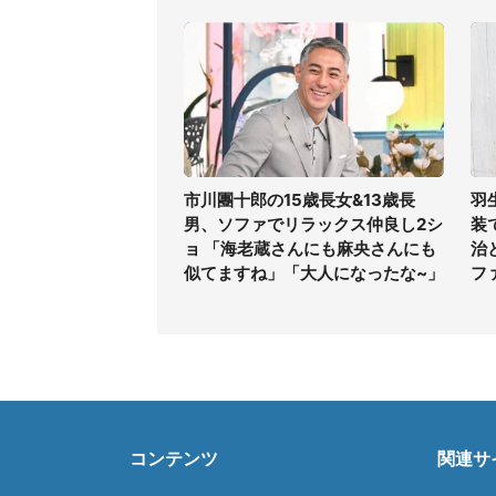
市川團十郎の15歳長女&13歳長
羽
男、ソファでリラックス仲良し2シ
装
ョ 「海老蔵さんにも麻央さんにも
治
似てますね」「大人になったな~」
フ
コンテンツ
関連サ