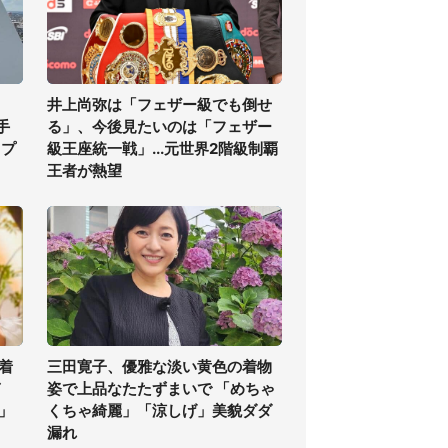
井上尚弥は「フェザー級でも倒せ
手
る」、今後見たいのは「フェザー
ップ
級王座統一戦」...元世界2階級制覇
王者が熱望
着
三田寛子、優雅な淡い黄色の着物
ぎ
姿で上品なたたずまいで 「めちゃ
」
くちゃ綺麗」「涼しげ」美貌ダダ
漏れ