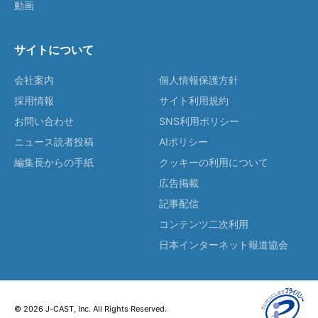
動画
サイトについて
会社案内
個人情報保護方針
採用情報
サイト利用規約
お問い合わせ
SNS利用ポリシー
ニュース読者投稿
AIポリシー
編集長からの手紙
クッキーの利用について
広告掲載
記事配信
コンテンツ二次利用
日本インターネット報道協会
© 2026 J-CAST, Inc. All Rights Reserved.