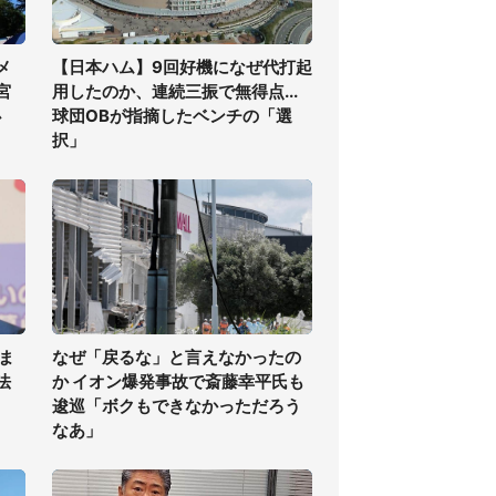
メ
【日本ハム】9回好機になぜ代打起
宮
用したのか、連続三振で無得点...
必
球団OBが指摘したベンチの「選
択」
ま
なぜ「戻るな」と言えなかったの
法
か イオン爆発事故で斎藤幸平氏も
逡巡「ボクもできなかっただろう
なあ」