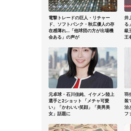
電撃トレードの巨人・リチャー
井
ド、ソフトバンク・秋広優人の存
る
在感薄れ...「他球団の方が出場機
級
会ある」の声が
王
元卓球・石川佳純、イケメン陸上
羽
選手と2ショット 「メチャ可愛
装
い」「かわいい笑顔」「美男美
治
女」話題に
フ