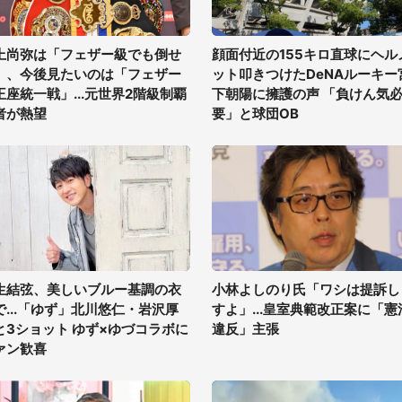
上尚弥は「フェザー級でも倒せ
顔面付近の155キロ直球にヘル
」、今後見たいのは「フェザー
ット叩きつけたDeNAルーキー
王座統一戦」...元世界2階級制覇
下朝陽に擁護の声 「負けん気
者が熱望
要」と球団OB
生結弦、美しいブルー基調の衣
小林よしのり氏「ワシは提訴し
で...「ゆず」北川悠仁・岩沢厚
すよ」...皇室典範改正案に「憲
と3ショット ゆず×ゆづコラボに
違反」主張
ァン歓喜