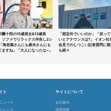
川團十郎の15歳長女&13歳長
「想定外でいいのか」「戻って
、ソファでリラックス仲良し2シ
いとアナウンスは?」 イオン社
 「海老蔵さんにも麻央さんにも
会見でのしつこい記者質問に疑
てますね」「大人になったな~」
も続々
イト
サイトについて
Tニュース
会社案内
Tトレンド
採用情報