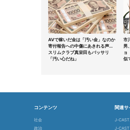
AVで稼いだ金は「汚い金」なのか
市
寄付報告への中傷にあきれる声...
男
スリムクラブ真栄田もバッサリ
ョ
「汚い心だね」
似
コンテンツ
関連サ
社会
J-CAS
政治
J-CAS