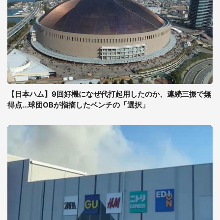
【日本ハム】9回好機になぜ代打起用したのか、連続三振で無
得点...球団OBが指摘したベンチの「選択」