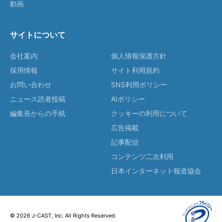
動画
サイトについて
会社案内
個人情報保護方針
採用情報
サイト利用規約
お問い合わせ
SNS利用ポリシー
ニュース読者投稿
AIポリシー
編集長からの手紙
クッキーの利用について
広告掲載
記事配信
コンテンツ二次利用
日本インターネット報道協会
© 2026 J-CAST, Inc. All Rights Reserved.