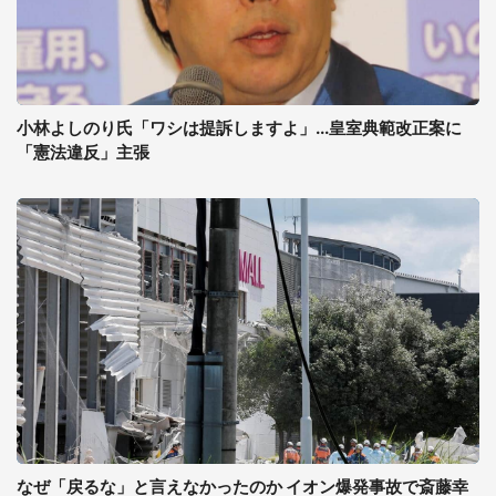
小林よしのり氏「ワシは提訴しますよ」...皇室典範改正案に
「憲法違反」主張
なぜ「戻るな」と言えなかったのか イオン爆発事故で斎藤幸