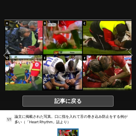
記事に戻る
論文に掲載された写真。口に指を入れて舌の巻き込み防止をする例が
1/1
多い（「Heart Rhythm」誌より）