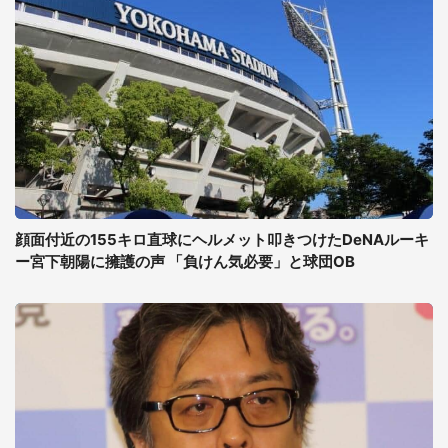
顔面付近の155キロ直球にヘルメット叩きつけたDeNAルーキ
ー宮下朝陽に擁護の声 「負けん気必要」と球団OB