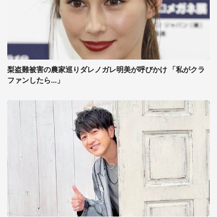
梨盗難被害の農家巡りダレノガレ明美が呼びかけ 「私がクラ
ファンしたら...」