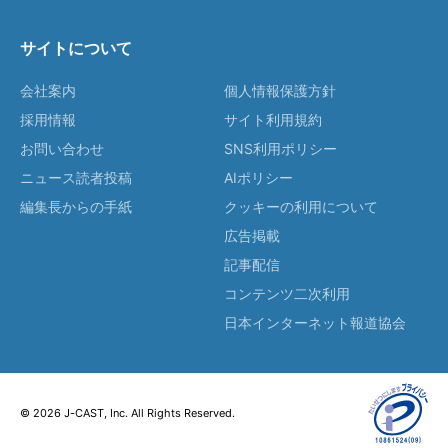
サイトについて
会社案内
個人情報保護方針
採用情報
サイト利用規約
お問い合わせ
SNS利用ポリシー
ニュース読者投稿
AIポリシー
編集長からの手紙
クッキーの利用について
広告掲載
記事配信
コンテンツ二次利用
日本インターネット報道協会
© 2026 J-CAST, Inc. All Rights Reserved.