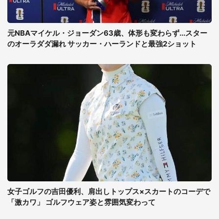
元NBAマイケル・ジョーダン63歳、体形も変わらず...スター
のオーラダダ漏れ サッカー・ハーランドと最強2ショット
女子ゴルフの吉田優利、肩出しトップス×スカートのコーデで
「激カワ」 ゴルフウェア姿と雰囲気変わって