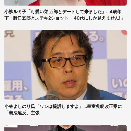
小柳ルミ子「可愛い弟 五郎とデートして来ました」...4歳年
下・野口五郎とステキ2ショット 「40代にしか見えません!」
小林よしのり氏「ワシは提訴しますよ」...皇室典範改正案に
「憲法違反」主張