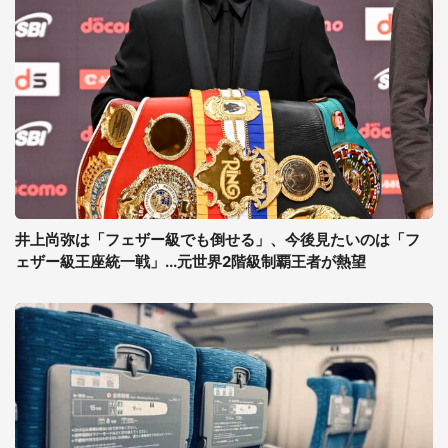
井上尚弥は「フェザー級でも倒せる」、今後見たいのは「フ
ェザー級王座統一戦」...元世界2階級制覇王者が熱望