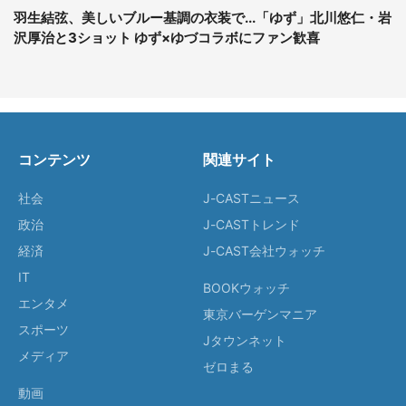
羽生結弦、美しいブルー基調の衣装で...「ゆず」北川悠仁・岩
沢厚治と3ショット ゆず×ゆづコラボにファン歓喜
コンテンツ
関連サイト
社会
J-CASTニュース
政治
J-CASTトレンド
経済
J-CAST会社ウォッチ
IT
BOOKウォッチ
エンタメ
東京バーゲンマニア
スポーツ
Jタウンネット
メディア
ゼロまる
動画