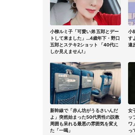
小柳ルミ子「可愛い弟 五郎とデー
小
トして来ました」...4歳年下・野口
す
五郎とステキ2ショット 「40代に
違
しか見えません!」
新幹線で「赤ん坊がうるさいんだ
女
よ」突然始まった50代男性の説教
ッ
周囲も呆れる最悪の雰囲気を変え
ワ
た「一喝」
っ