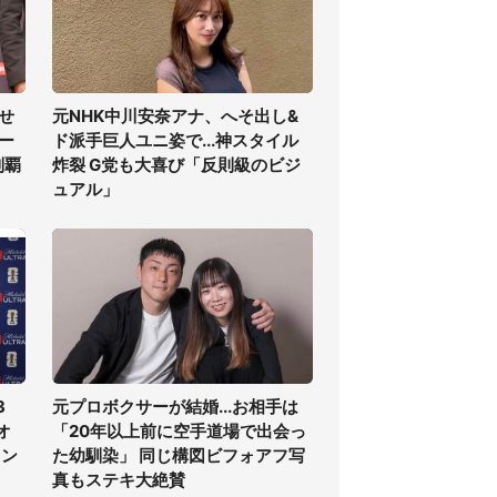
せ
元NHK中川安奈アナ、へそ出し&
ー
ド派手巨人ユニ姿で...神スタイル
制覇
炸裂 G党も大喜び「反則級のビジ
ュアル」
3
元プロボクサーが結婚...お相手は
オ
「20年以上前に空手道場で出会っ
ラン
た幼馴染」 同じ構図ビフォアフ写
真もステキ大絶賛