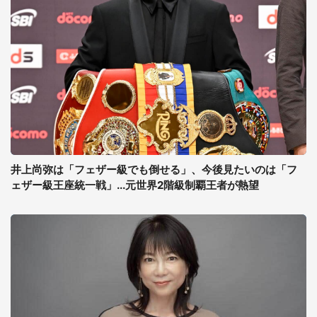
井上尚弥は「フェザー級でも倒せる」、今後見たいのは「フ
ェザー級王座統一戦」...元世界2階級制覇王者が熱望