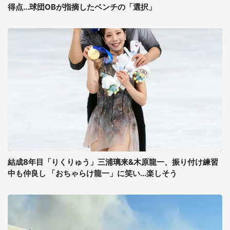
得点...球団OBが指摘したベンチの「選択」
結成8年目「りくりゅう」三浦璃来&木原龍一、振り付け練習
中も仲良し 「おちゃらけ龍一」に笑い...楽しそう