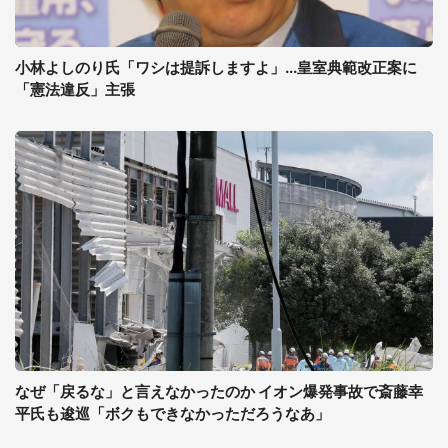
小林よしのり氏「ワシは提訴しますよ」...皇室典範改正案に
「憲法違反」主張
なぜ「戻るな」と言えなかったのか イオン爆発事故で斎藤幸
平氏も逡巡「ボクもできなかっただろうなあ」