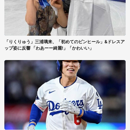
「りくりゅう」三浦璃来、「初めてのピンヒール」&ドレスア
ップ姿に反響 「わあーー綺麗!」「かわいい」