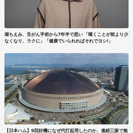
堀ちえみ、舌がん手術から7年半で思い 「嘆くことが前より少
なくなり、ラクに」「健康でいられればそれでヨシ!」
【日本ハム】9回好機になぜ代打起用したのか、連続三振で無