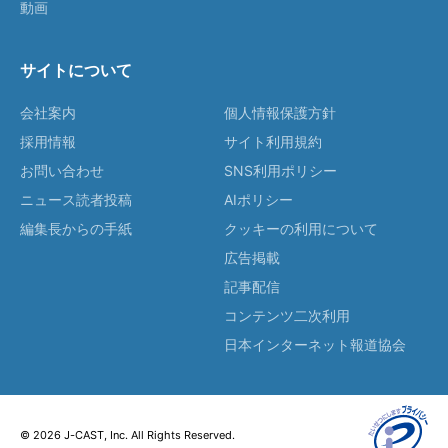
動画
サイトについて
会社案内
個人情報保護方針
採用情報
サイト利用規約
お問い合わせ
SNS利用ポリシー
ニュース読者投稿
AIポリシー
編集長からの手紙
クッキーの利用について
広告掲載
記事配信
コンテンツ二次利用
日本インターネット報道協会
© 2026 J-CAST, Inc. All Rights Reserved.