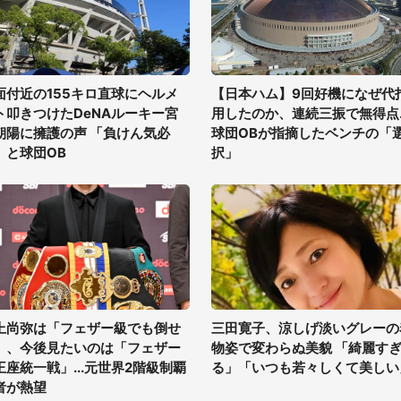
面付近の155キロ直球にヘルメ
【日本ハム】9回好機になぜ代
ト叩きつけたDeNAルーキー宮
用したのか、連続三振で無得点..
朝陽に擁護の声 「負けん気必
球団OBが指摘したベンチの「
」と球団OB
択」
上尚弥は「フェザー級でも倒せ
三田寛子、涼しげ淡いグレーの
」、今後見たいのは「フェザー
物姿で変わらぬ美貌 「綺麗す
王座統一戦」...元世界2階級制覇
る」「いつも若々しくて美しい
者が熱望