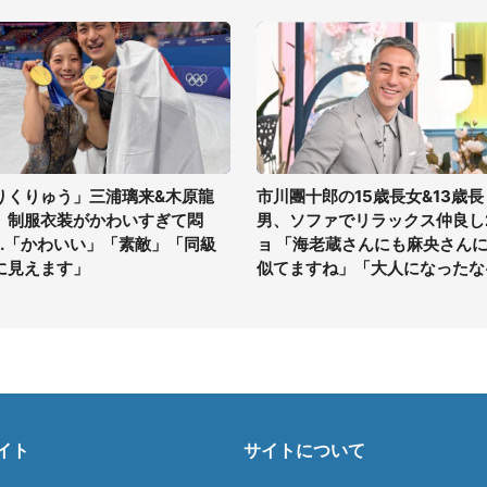
りくりゅう」三浦璃来&木原龍
市川團十郎の15歳長女&13歳長
、制服衣装がかわいすぎて悶
男、ソファでリラックス仲良し
...「かわいい」「素敵」「同級
ョ 「海老蔵さんにも麻央さん
に見えます」
似てますね」「大人になったな
イト
サイトについて