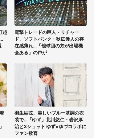
打起
電撃トレードの巨人・リチャー
.
ド、ソフトバンク・秋広優人の存
選
在感薄れ...「他球団の方が出場機
会ある」の声が
着
羽生結弦、美しいブルー基調の衣
ぎ
装で...「ゆず」北川悠仁・岩沢厚
」
治と3ショット ゆず×ゆづコラボに
ファン歓喜