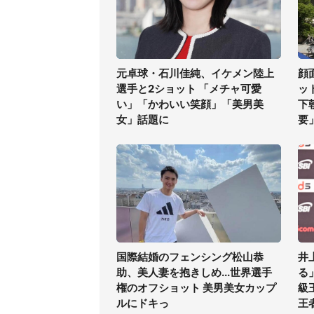
元卓球・石川佳純、イケメン陸上
顔
選手と2ショット 「メチャ可愛
ッ
い」「かわいい笑顔」「美男美
下
女」話題に
要
国際結婚のフェンシング松山恭
井
助、美人妻を抱きしめ...世界選手
る
権のオフショット 美男美女カップ
級
ルにドキっ
王