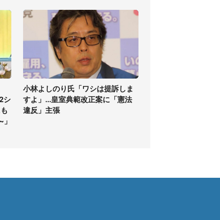
小林よしのり氏「ワシは提訴しま
2シ
すよ」...皇室典範改正案に「憲法
にも
違反」主張
~」