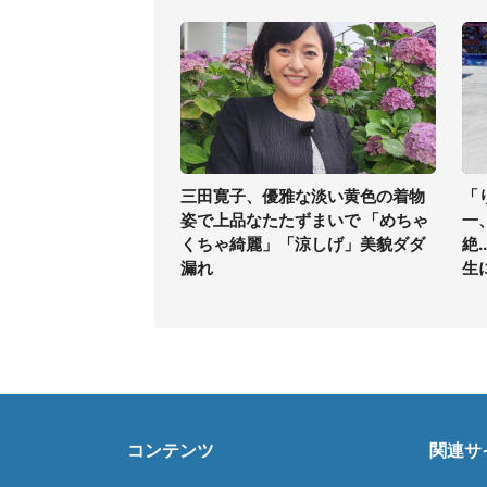
三田寛子、優雅な淡い黄色の着物
「
姿で上品なたたずまいで 「めちゃ
一
くちゃ綺麗」「涼しげ」美貌ダダ
絶
漏れ
生
コンテンツ
関連サ