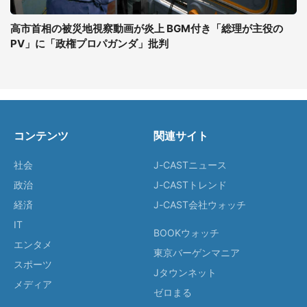
高市首相の被災地視察動画が炎上 BGM付き「総理が主役の
PV」に「政権プロパガンダ」批判
コンテンツ
関連サイト
社会
J-CASTニュース
政治
J-CASTトレンド
経済
J-CAST会社ウォッチ
IT
BOOKウォッチ
エンタメ
東京バーゲンマニア
スポーツ
Jタウンネット
メディア
ゼロまる