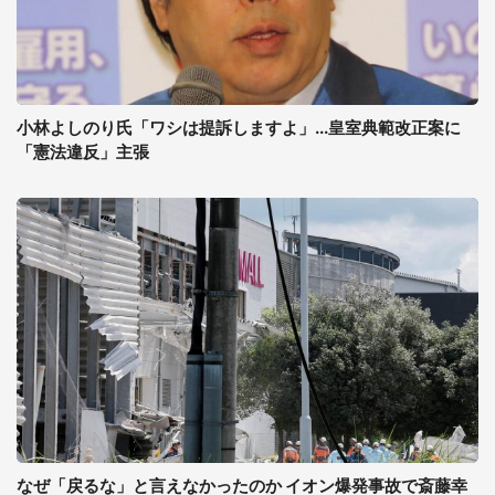
小林よしのり氏「ワシは提訴しますよ」...皇室典範改正案に
「憲法違反」主張
なぜ「戻るな」と言えなかったのか イオン爆発事故で斎藤幸