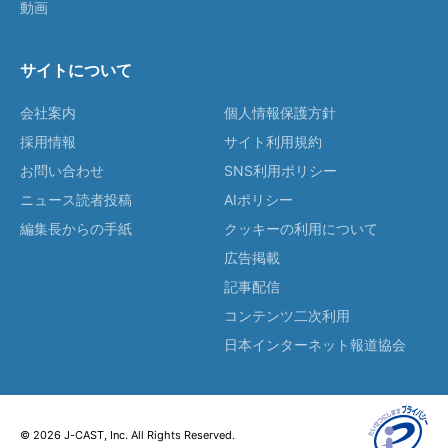
動画
サイトについて
会社案内
個人情報保護方針
採用情報
サイト利用規約
お問い合わせ
SNS利用ポリシー
ニュース読者投稿
AIポリシー
編集長からの手紙
クッキーの利用について
広告掲載
記事配信
コンテンツ二次利用
日本インターネット報道協会
© 2026 J-CAST, Inc. All Rights Reserved.