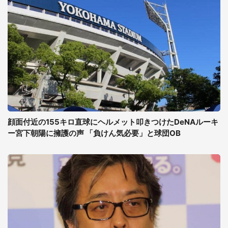
顔面付近の155キロ直球にヘルメット叩きつけたDeNAルーキ
ー宮下朝陽に擁護の声 「負けん気必要」と球団OB