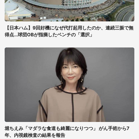
【日本ハム】9回好機になぜ代打起用したのか、連続三振で無
得点...球団OBが指摘したベンチの「選択」
堀ちえみ「マダラな食道も綺麗になりつつ」 がん手術から7
年、内視鏡検査の結果を報告