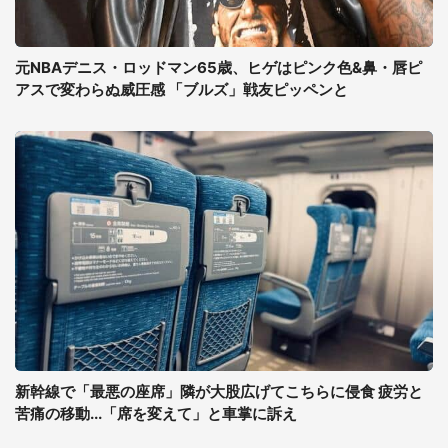
元NBAデニス・ロッドマン65歳、ヒゲはピンク色&鼻・唇ピ
アスで変わらぬ威圧感 「ブルズ」戦友ピッペンと
新幹線で「最悪の座席」隣が大股広げてこちらに侵食 疲労と
苦痛の移動...「席を変えて」と車掌に訴え