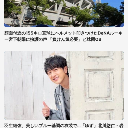
顔面付近の155キロ直球にヘルメット叩きつけたDeNAルーキ
ー宮下朝陽に擁護の声 「負けん気必要」と球団OB
羽生結弦、美しいブルー基調の衣装で...「ゆず」北川悠仁・岩