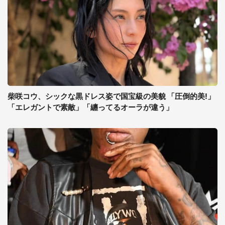
柴咲コウ、シックな黒ドレス姿で国宝級の美貌 「圧倒的美!」
「エレガントで素敵」「纏ってるオーラが違う」