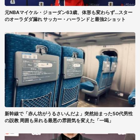
元NBAマイケル・ジョーダン63歳、体形も変わらず...スター
のオーラダダ漏れ サッカー・ハーランドと最強2ショット
新幹線で「赤ん坊がうるさいんだよ」突然始まった50代男性
の説教 周囲も呆れる最悪の雰囲気を変えた「一喝」