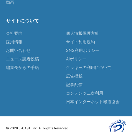
動画
サイトについて
会社案内
個人情報保護方針
採用情報
サイト利用規約
お問い合わせ
SNS利用ポリシー
ニュース読者投稿
AIポリシー
編集長からの手紙
クッキーの利用について
広告掲載
記事配信
コンテンツ二次利用
日本インターネット報道協会
© 2026 J-CAST, Inc. All Rights Reserved.