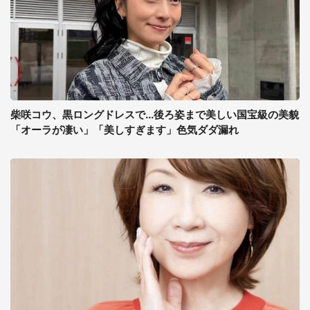
柴咲コウ、黒ロングドレスで...後ろ姿まで美しい国宝級の美貌
「オーラが凄い」「美しすぎます」色気ダダ漏れ