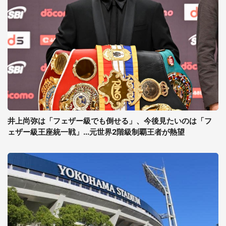
井上尚弥は「フェザー級でも倒せる」、今後見たいのは「フ
ェザー級王座統一戦」...元世界2階級制覇王者が熱望