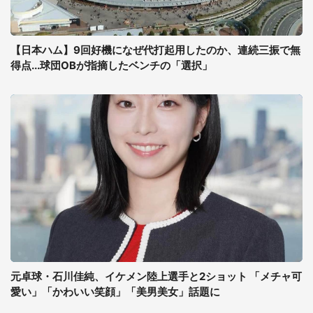
【日本ハム】9回好機になぜ代打起用したのか、連続三振で無
得点...球団OBが指摘したベンチの「選択」
元卓球・石川佳純、イケメン陸上選手と2ショット 「メチャ可
愛い」「かわいい笑顔」「美男美女」話題に