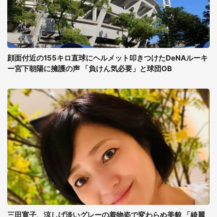
顔面付近の155キロ直球にヘルメット叩きつけたDeNAルーキ
ー宮下朝陽に擁護の声 「負けん気必要」と球団OB
三田寛子、涼しげ淡いグレーの着物姿で変わらぬ美貌 「綺麗