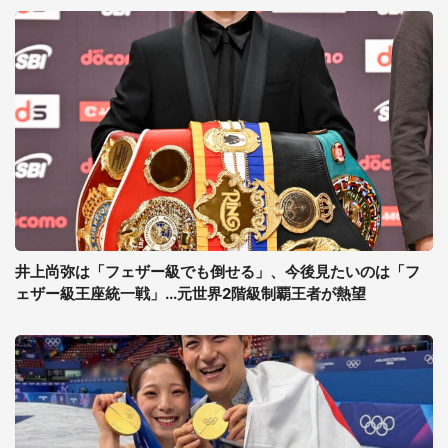
井上尚弥は「フェザー級でも倒せる」、今後見たいのは「フ
ェザー級王座統一戦」...元世界2階級制覇王者が熱望