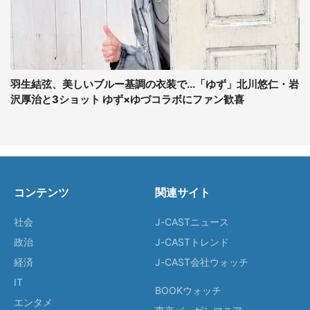
羽生結弦、美しいブルー基調の衣装で...「ゆず」北川悠仁・岩
沢厚治と3ショット ゆず×ゆづコラボにファン歓喜
コンテンツ
関連サイト
社会
J-CASTニュース
政治
J-CASTトレンド
経済
J-CAST会社ウォッチ
IT
BOOKウォッチ
エンタメ