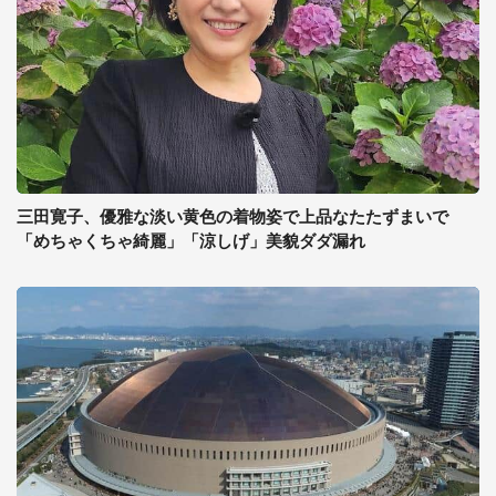
三田寛子、優雅な淡い黄色の着物姿で上品なたたずまいで
「めちゃくちゃ綺麗」「涼しげ」美貌ダダ漏れ