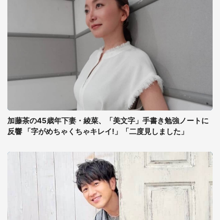
加藤茶の45歳年下妻・綾菜、「美文字」手書き勉強ノートに
反響 「字がめちゃくちゃキレイ!」「二度見しました」