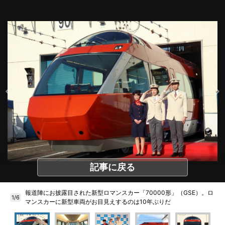
記事に戻る
報道陣にお披露目された新型ロマンスカー「70000形」（GSE）。ロ
1/6
マンスカーに新型車両がお目見えするのは10年ぶりだ