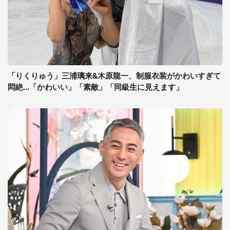
「りくりゅう」三浦璃来&木原龍一、制服衣装がかわいすぎて
悶絶...「かわいい」「素敵」「同級生に見えます」