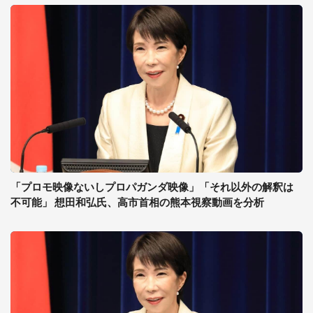
「プロモ映像ないしプロパガンダ映像」「それ以外の解釈は
不可能」 想田和弘氏、高市首相の熊本視察動画を分析