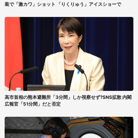
装で「激カワ」ショット 「りくりゅう」アイスショーで
高市首相の熊本避難所「3分間」しか視察せず?SNS拡散 内閣
広報官「51分間」だと否定