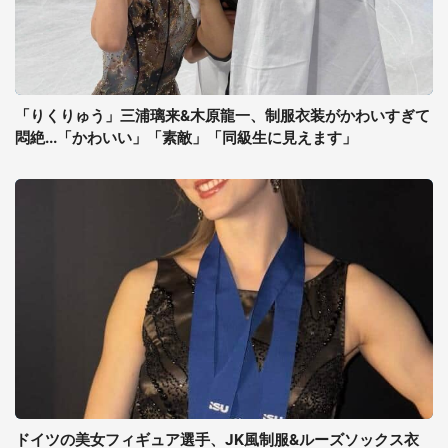
「りくりゅう」三浦璃来&木原龍一、制服衣装がかわいすぎて
悶絶...「かわいい」「素敵」「同級生に見えます」
ドイツの美女フィギュア選手、JK風制服&ルーズソックス衣