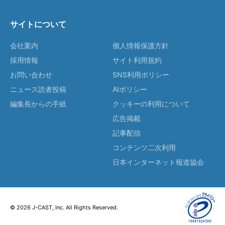
サイトについて
会社案内
個人情報保護方針
採用情報
サイト利用規約
お問い合わせ
SNS利用ポリシー
ニュース読者投稿
AIポリシー
編集長からの手紙
クッキーの利用について
広告掲載
記事配信
コンテンツ二次利用
日本インターネット報道協会
© 2026 J-CAST, Inc. All Rights Reserved.