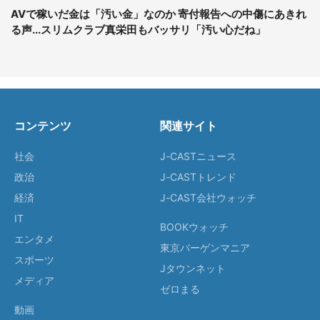
AVで稼いだ金は「汚い金」なのか 寄付報告への中傷にあきれ
る声...スリムクラブ真栄田もバッサリ「汚い心だね」
コンテンツ
関連サイト
社会
J-CASTニュース
政治
J-CASTトレンド
経済
J-CAST会社ウォッチ
IT
BOOKウォッチ
エンタメ
東京バーゲンマニア
スポーツ
Jタウンネット
メディア
ゼロまる
動画