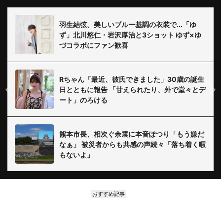
羽生結弦、美しいブルー基調の衣装で...「ゆ
ず」北川悠仁・岩沢厚治と3ショット ゆず×ゆ
づコラボにファン歓喜
Rちゃん「最近、彼氏できました」30歳の誕生
日とともに報告 「甘えられたり、外で堂々とデ
ート」のろける
熊本市長、相次ぐ余震に本音ぽつり「もう嫌だ
なぁ」 被災者からも共感の声続々「落ち着く暇
もないよ」
おすすめ記事