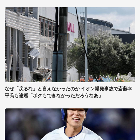
なぜ「戻るな」と言えなかったのか イオン爆発事故で斎藤幸
平氏も逡巡「ボクもできなかっただろうなあ」