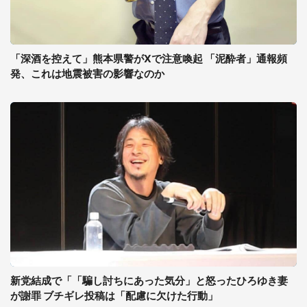
「深酒を控えて」熊本県警がXで注意喚起 「泥酔者」通報頻
発、これは地震被害の影響なのか
新党結成で「「騙し討ちにあった気分」と怒ったひろゆき妻
が謝罪 ブチギレ投稿は「配慮に欠けた行動」