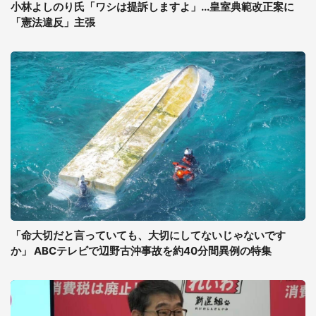
小林よしのり氏「ワシは提訴しますよ」...皇室典範改正案に
「憲法違反」主張
「命大切だと言っていても、大切にしてないじゃないです
か」 ABCテレビで辺野古沖事故を約40分間異例の特集