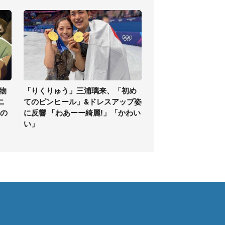
物
「りくりゅう」三浦璃来、「初め
ニ
てのピンヒール」&ドレスアップ姿
現の
に反響 「わあーー綺麗!」「かわい
い」