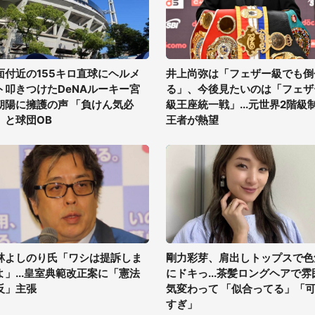
面付近の155キロ直球にヘルメ
井上尚弥は「フェザー級でも倒
ト叩きつけたDeNAルーキー宮
る」、今後見たいのは「フェザ
朝陽に擁護の声 「負けん気必
級王座統一戦」...元世界2階級
」と球団OB
王者が熱望
林よしのり氏「ワシは提訴しま
剛力彩芽、肩出しトップスで色
よ」...皇室典範改正案に「憲法
にドキっ...茶髪ロングヘアで雰
反」主張
気変わって 「似合ってる」「
すぎ」