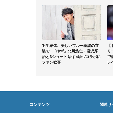
羽生結弦、美しいブルー基調の衣
【
装で...「ゆず」北川悠仁・岩沢厚
リ
治と3ショット ゆず×ゆづコラボに
で
ファン歓喜
レ
コンテンツ
関連サ