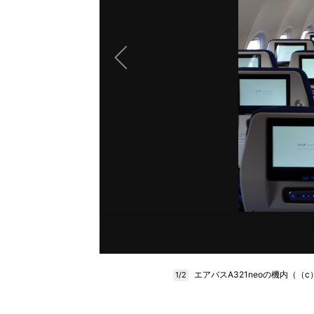
エアバスA321neoの機内（
1/2