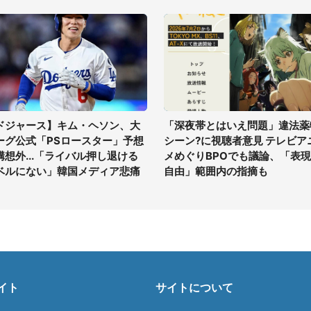
ドジャース】キム・ヘソン、大
「深夜帯とはいえ問題」違法薬
ーグ公式「PSロースター」予想
シーン?に視聴者意見 テレビア
構想外...「ライバル押し退ける
メめぐりBPOでも議論、「表
ベルにない」韓国メディア悲痛
自由」範囲内の指摘も
イト
サイトについて