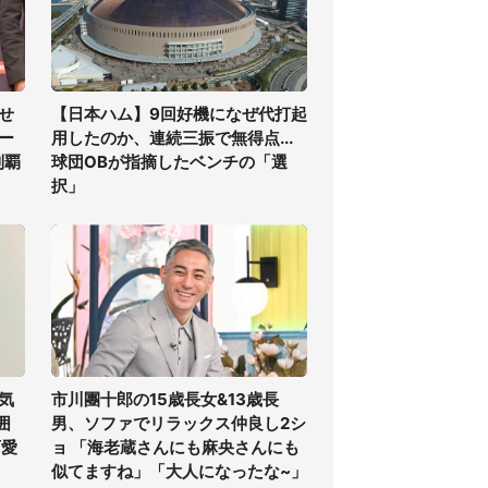
せ
【日本ハム】9回好機になぜ代打起
ー
用したのか、連続三振で無得点...
制覇
球団OBが指摘したベンチの「選
択」
気
市川團十郎の15歳長女&13歳長
囲
男、ソファでリラックス仲良し2シ
可愛
ョ 「海老蔵さんにも麻央さんにも
似てますね」「大人になったな~」