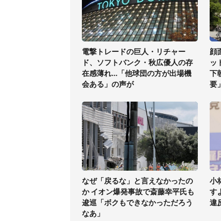
電撃トレードの巨人・リチャー
顔
ド、ソフトバンク・秋広優人の存
ッ
在感薄れ...「他球団の方が出場機
下
会ある」の声が
要
なぜ「戻るな」と言えなかったの
小
か イオン爆発事故で斎藤幸平氏も
す
逡巡「ボクもできなかっただろう
違
なあ」