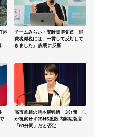
打起
チームみらい・安野貴博党首「消
.
費税減税には、一貫して反対して
選
きました」 説明に反響
ト
高市首相の熊本避難所「3分間」し
で
か視察せず?SNS拡散 内閣広報官
「51分間」だと否定