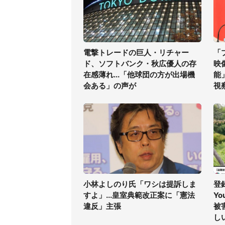
電撃トレードの巨人・リチャー
「
ド、ソフトバンク・秋広優人の存
映
在感薄れ...「他球団の方が出場機
能
会ある」の声が
視
小林よしのり氏「ワシは提訴しま
登
すよ」...皇室典範改正案に「憲法
Yo
違反」主張
被
し