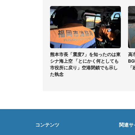
熊本市長「震度7」を知ったのは東
高
シナ海上空 「とにかく何としても
B
市役所に戻り」空港閉鎖でも示し
「
た執念
コンテンツ
関連サ