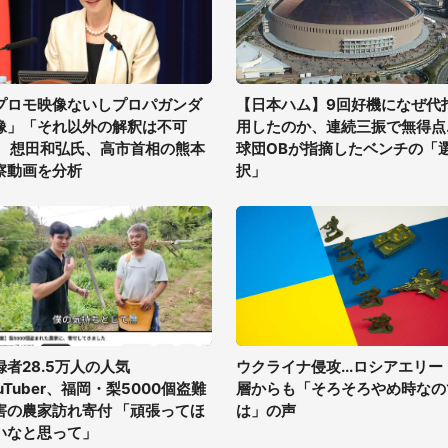
プロモ映像ないしプロパガンダ
【日本ハム】9回好機になぜ代
像」「それ以外の解釈は不可
用したのか、連続三振で無得点..
」 想田和弘氏、高市首相の熊本
球団OBが指摘したベンチの「
察動画を分析
択」
録者28.5万人の人気
ウクライナ侵攻...ロシアエリー
uTuber、福岡・梨5000個盗難
層からも「そろそろやめ時なの
害の農家訪れ寄付 「頑張ってほ
は」の声
いなと思って」