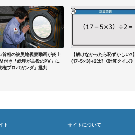
市首相の被災地視察動画が炎上
【解けなかったら恥ずかしい?
GM付き「総理が主役のPV」に
(17-5×3)÷2は?《計算クイズ》
政権プロパガンダ」批判
イト
サイトについて