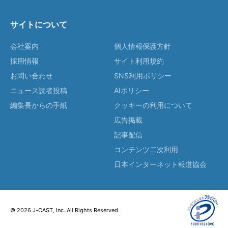
サイトについて
会社案内
個人情報保護方針
採用情報
サイト利用規約
お問い合わせ
SNS利用ポリシー
ニュース読者投稿
AIポリシー
編集長からの手紙
クッキーの利用について
広告掲載
記事配信
コンテンツ二次利用
日本インターネット報道協会
© 2026 J-CAST, Inc. All Rights Reserved.