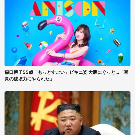
森口博子55歳「もっとすごい」ビキニ姿 大胆にぐっと...「写
真の破壊力にやられた」