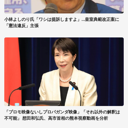
小林よしのり氏「ワシは提訴しますよ」...皇室典範改正案に
「憲法違反」主張
「プロモ映像ないしプロパガンダ映像」「それ以外の解釈は
不可能」 想田和弘氏、高市首相の熊本視察動画を分析