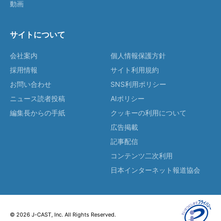
動画
サイトについて
会社案内
個人情報保護方針
採用情報
サイト利用規約
お問い合わせ
SNS利用ポリシー
ニュース読者投稿
AIポリシー
編集長からの手紙
クッキーの利用について
広告掲載
記事配信
コンテンツ二次利用
日本インターネット報道協会
© 2026 J-CAST, Inc. All Rights Reserved.