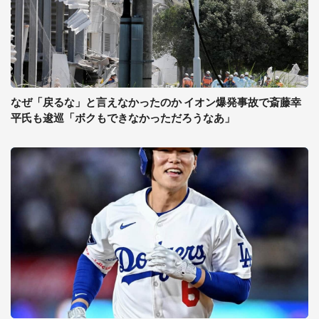
なぜ「戻るな」と言えなかったのか イオン爆発事故で斎藤幸
平氏も逡巡「ボクもできなかっただろうなあ」