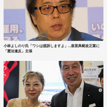
小林よしのり氏「ワシは提訴しますよ」...皇室典範改正案に
「憲法違反」主張