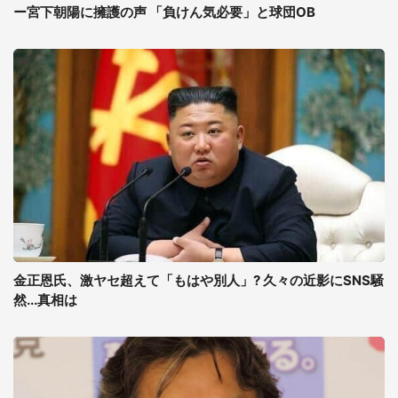
ー宮下朝陽に擁護の声 「負けん気必要」と球団OB
金正恩氏、激ヤセ超えて「もはや別人」? 久々の近影にSNS騒
然...真相は