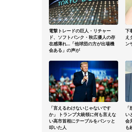
電撃トレードの巨人・リチャー
下
ド、ソフトバンク・秋広優人の存
え
在感薄れ...「他球団の方が出場機
ン
会ある」の声が
「言えるわけないじゃないです
「
か」 トランプ大統領に何も言えな
い
い高市首相にテーブルをバンッと
会
叩いた人
も