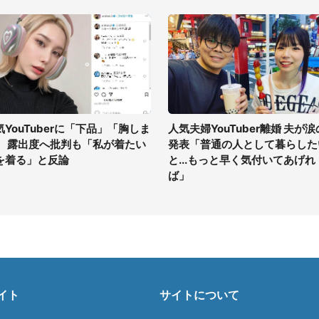
気YouTuberに「下品」「胸しま
人気夫婦YouTuber離婚 夫が涙
」 露出度へ批判も「私が着たい
発表「普通の人として暮らした
を着る」と反論
と...もっと早く気付いてあげれ
ば」
イト
サイトについて