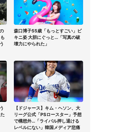
の
森口博子55歳「もっとすごい」ビ
氏も
キニ姿 大胆にぐっと...「写真の破
う
壊力にやられた」
う
【ドジャース】キム・ヘソン、大
「た
リーグ公式「PSロースター」予想
で構想外...「ライバル押し退ける
レベルにない」韓国メディア悲痛