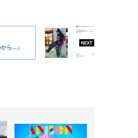
ら...」