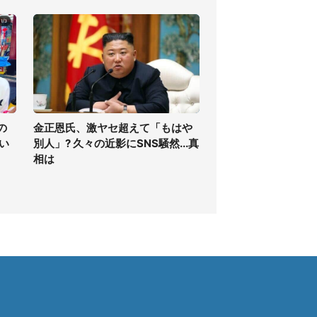
の
金正恩氏、激ヤセ超えて「もはや
い
別人」? 久々の近影にSNS騒然...真
相は