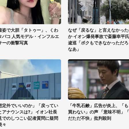
着姿で大胆「タトゥー」、くわ
なぜ「戻るな」と言えなかった
タバコ 人気モデル・インフルエ
か イオン爆発事故で斎藤幸平
サーの衝撃写真
逡巡「ボクもできなかっただろ
なあ」
想定外でいいのか」「戻ってい
「牛乳石鹸」広告が炎上、「も
とアナウンスは?」 イオン社長
買わない」の声 「意味不明」
見でのしつこい記者質問に疑問
だただ不快」批判殺到
続々