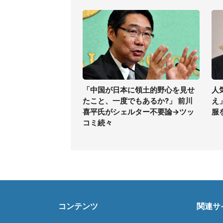
「中国が日本に領土的野心を見せ
人
たこと、一度でもあるか?」 前川
え
喜平氏がシェルター不要論→ツッ
服
コミ続々
コンテンツ
関連サ