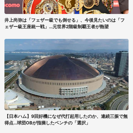
井上尚弥は「フェザー級でも倒せる」、今後見たいのは「フ
ェザー級王座統一戦」...元世界2階級制覇王者が熱望
【日本ハム】9回好機になぜ代打起用したのか、連続三振で無
得点...球団OBが指摘したベンチの「選択」