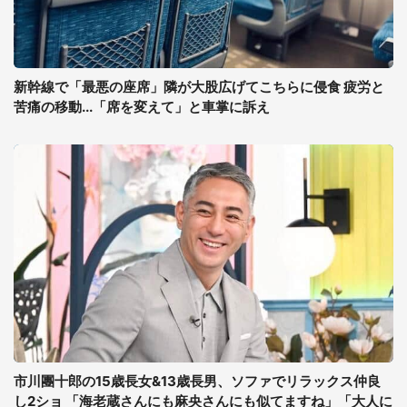
新幹線で「最悪の座席」隣が大股広げてこちらに侵食 疲労と
苦痛の移動...「席を変えて」と車掌に訴え
市川團十郎の15歳長女&13歳長男、ソファでリラックス仲良
し2ショ 「海老蔵さんにも麻央さんにも似てますね」「大人に