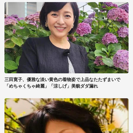
三田寛子、優雅な淡い黄色の着物姿で上品なたたずまいで
「めちゃくちゃ綺麗」「涼しげ」美貌ダダ漏れ