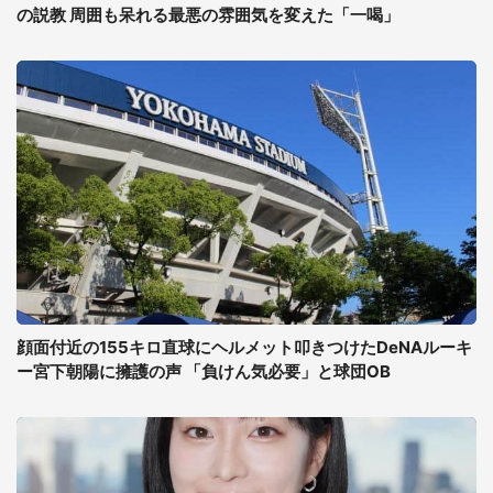
の説教 周囲も呆れる最悪の雰囲気を変えた「一喝」
顔面付近の155キロ直球にヘルメット叩きつけたDeNAルーキ
ー宮下朝陽に擁護の声 「負けん気必要」と球団OB