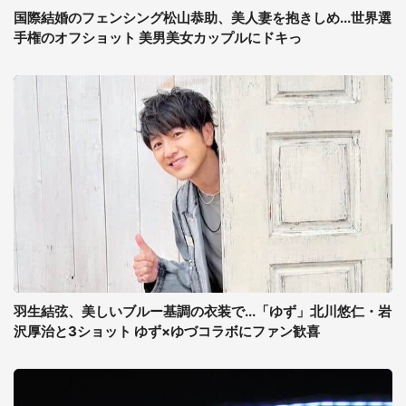
国際結婚のフェンシング松山恭助、美人妻を抱きしめ...世界選
手権のオフショット 美男美女カップルにドキっ
羽生結弦、美しいブルー基調の衣装で...「ゆず」北川悠仁・岩
沢厚治と3ショット ゆず×ゆづコラボにファン歓喜