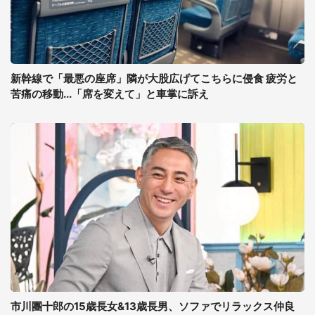
新幹線で「最悪の座席」隣が大股広げてこちらに侵食 疲労と
苦痛の移動...「席を変えて」と車掌に訴え
市川團十郎の15歳長女&13歳長男、ソファでリラックス仲良