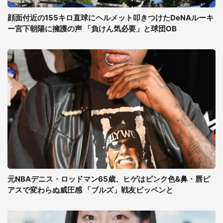
顔面付近の155キロ直球にヘルメット叩きつけたDeNAルーキ
ー宮下朝陽に擁護の声 「負けん気必要」と球団OB
元NBAデニス・ロッドマン65歳、ヒゲはピンク色&鼻・唇ピ
アスで変わらぬ威圧感 「ブルズ」戦友ピッペンと