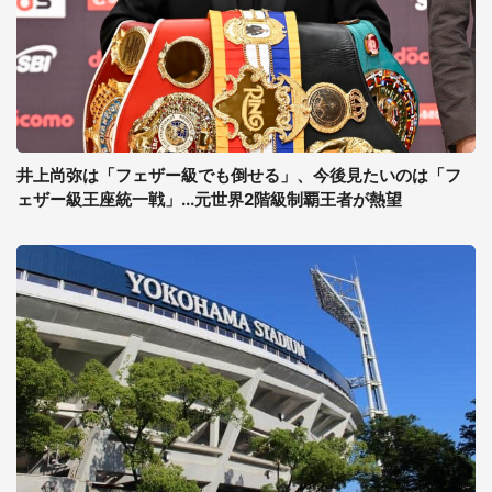
井上尚弥は「フェザー級でも倒せる」、今後見たいのは「フ
ェザー級王座統一戦」...元世界2階級制覇王者が熱望