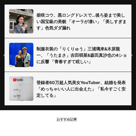
柴咲コウ、黒ロングドレスで...後ろ姿まで美し
い国宝級の美貌 「オーラが凄い」「美しすぎま
す」色気ダダ漏れ
制服衣装の「りくりゅう」三浦璃来&木原龍
一、「うたまさ」吉田唄菜&森田真沙也の4ショ
に反響 「青春すぎて眩しい」
登録者60万超人気美女YouTuber、結婚を発表
「めっちゃいい人に出会えた」「私今すごく安
定してる」
おすすめ記事