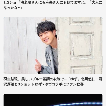
し2ショ 「海老蔵さんにも麻央さんにも似てますね」「大人に
なったな~」
羽生結弦、美しいブルー基調の衣装で...「ゆず」北川悠仁・岩
沢厚治と3ショット ゆず×ゆづコラボにファン歓喜