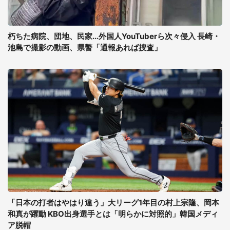
朽ちた病院、団地、民家...外国人YouTuberら次々侵入 長崎・
池島で撮影の動画、県警「通報あれば捜査」
「日本の打者はやはり違う」大リーグ1年目の村上宗隆、岡本
和真が躍動 KBO出身選手とは「明らかに対照的」韓国メディ
ア脱帽