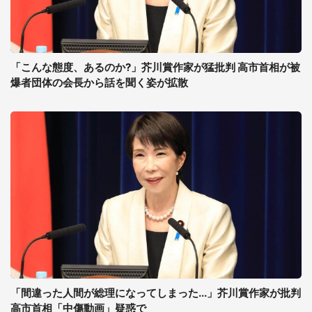
「こんな態度、あるのか?」芥川賞作家が猛批判 高市首相が被
爆者団体の会長から話を聞く姿が拡散
「間違った人間が総理になってしまった...」芥川賞作家が批判
高市首相「中傷動画」疑惑で