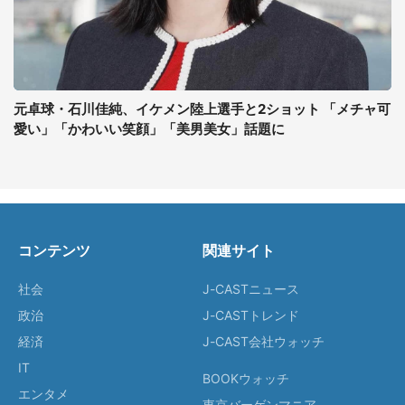
元卓球・石川佳純、イケメン陸上選手と2ショット 「メチャ可
愛い」「かわいい笑顔」「美男美女」話題に
コンテンツ
関連サイト
社会
J-CASTニュース
政治
J-CASTトレンド
経済
J-CAST会社ウォッチ
IT
BOOKウォッチ
エンタメ
東京バーゲンマニア