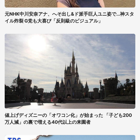
元NHK中川安奈アナ、へそ出し&ド派手巨人ユニ姿で...神スタ
イル炸裂 G党も大喜び「反則級のビジュアル」
値上げディズニーの「オワコン化」が始まった 「子ども200
万人減」の裏で増える40代以上の来園者