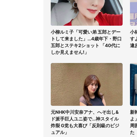
小柳ルミ子「可愛い弟 五郎とデー
小
トして来ました」...4歳年下・野口
す
五郎とステキ2ショット 「40代に
違
しか見えません!」
元NHK中川安奈アナ、へそ出し&
新
ド派手巨人ユニ姿で...神スタイル
よ
炸裂 G党も大喜び「反則級のビジ
周
ュアル」
た