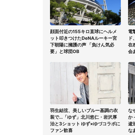
顔面付近の155キロ直球にヘルメ
電
ット叩きつけたDeNAルーキー宮
ド
下朝陽に擁護の声 「負けん気必
在
要」と球団OB
会
羽生結弦、美しいブルー基調の衣
な
装で...「ゆず」北川悠仁・岩沢厚
か
治と3ショット ゆず×ゆづコラボに
逡
ファン歓喜
な