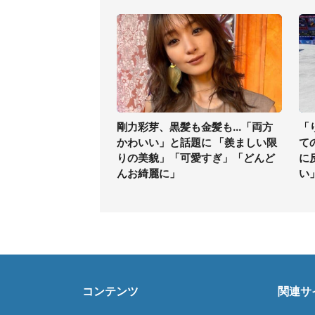
剛力彩芽、黒髪も金髪も...「両方
「
かわいい」と話題に 「羨ましい限
て
りの美貌」「可愛すぎ」「どんど
に
んお綺麗に」
い
コンテンツ
関連サ