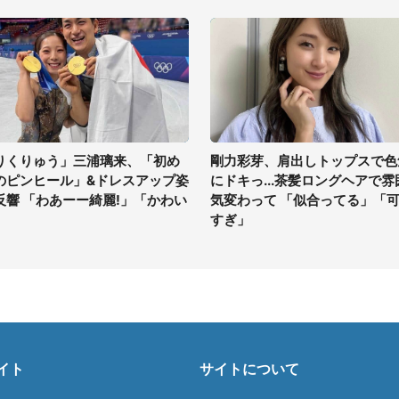
りくりゅう」三浦璃来、「初め
剛力彩芽、肩出しトップスで色
のピンヒール」&ドレスアップ姿
にドキっ...茶髪ロングヘアで雰
反響 「わあーー綺麗!」「かわい
気変わって 「似合ってる」「
」
すぎ」
イト
サイトについて