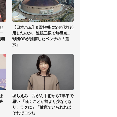
せ
【日本ハム】9回好機になぜ代打起
ー
用したのか、連続三振で無得点...
制覇
球団OBが指摘したベンチの「選
択」
ま
堀ちえみ、舌がん手術から7年半で
法
思い 「嘆くことが前より少なくな
り、ラクに」「健康でいられれば
それでヨシ!」