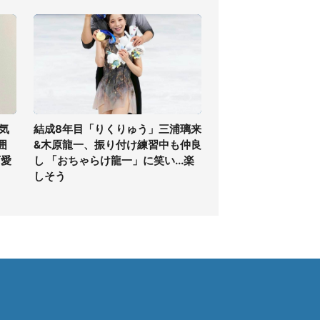
気
結成8年目「りくりゅう」三浦璃来
囲
&木原龍一、振り付け練習中も仲良
可愛
し 「おちゃらけ龍一」に笑い...楽
しそう