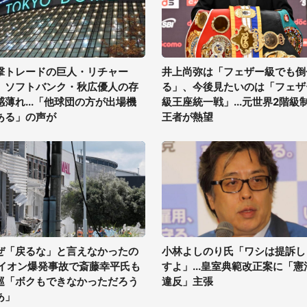
撃トレードの巨人・リチャー
井上尚弥は「フェザー級でも倒
、ソフトバンク・秋広優人の存
る」、今後見たいのは「フェザ
感薄れ...「他球団の方が出場機
級王座統一戦」...元世界2階級
ある」の声が
王者が熱望
ぜ「戻るな」と言えなかったの
小林よしのり氏「ワシは提訴し
 イオン爆発事故で斎藤幸平氏も
すよ」...皇室典範改正案に「憲
巡「ボクもできなかっただろう
違反」主張
あ」