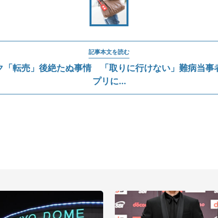
記事本文を読む
ク「転売」後絶たぬ事情 「取りに行けない」難病当事
プリに...