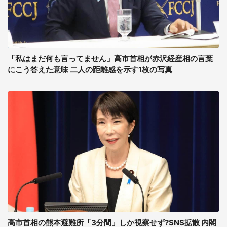
「私はまだ何も言ってません」高市首相が赤沢経産相の言葉
にこう答えた意味 二人の距離感を示す1枚の写真
高市首相の熊本避難所「3分間」しか視察せず?SNS拡散 内閣