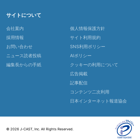
サイトについて
会社案内
個人情報保護方針
採用情報
サイト利用規約
お問い合わせ
SNS利用ポリシー
ニュース読者投稿
AIポリシー
編集長からの手紙
クッキーの利用について
広告掲載
記事配信
コンテンツ二次利用
日本インターネット報道協会
© 2026 J-CAST, Inc. All Rights Reserved.