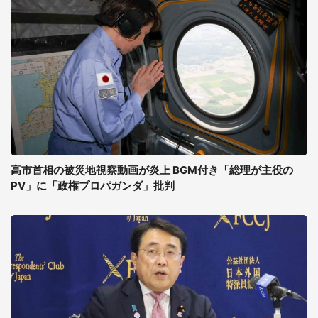
高市首相の被災地視察動画が炎上 BGM付き「総理が主役の
PV」に「政権プロパガンダ」批判