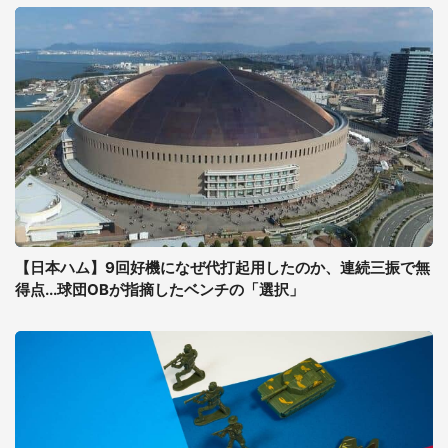
【日本ハム】9回好機になぜ代打起用したのか、連続三振で無
得点...球団OBが指摘したベンチの「選択」