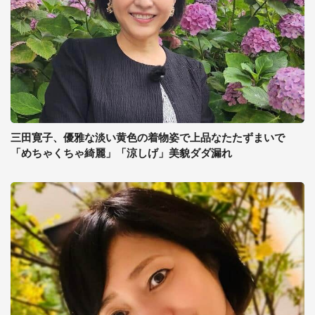
三田寛子、優雅な淡い黄色の着物姿で上品なたたずまいで
「めちゃくちゃ綺麗」「涼しげ」美貌ダダ漏れ