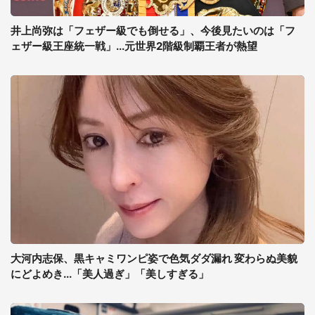
井上尚弥は「フェザー級でも倒せる」、今後見たいのは「フ
ェザー級王座統一戦」...元世界2階級制覇王者が熱望
大河内志保、黒キャミワンピ姿で色気ダダ漏れ 変わらぬ美貌
にどよめき...「美人過ぎ」「美しすぎる」