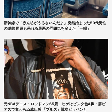
新幹線で「赤ん坊がうるさいんだよ」突然始まった50代男性
の説教 周囲も呆れる最悪の雰囲気を変えた「一喝」
元NBAデニス・ロッドマン65歳、ヒゲはピンク色&鼻・唇ピ
アスで変わらぬ威圧感 「ブルズ」戦友ピッペンと