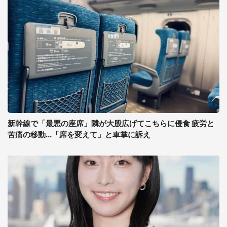
新幹線で「最悪の座席」隣が大股広げてこちらに侵食 疲労と
苦痛の移動...「席を変えて」と車掌に訴え