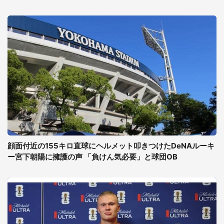
顔面付近の155キロ直球にヘルメット叩きつけたDeNAルーキ
ー宮下朝陽に擁護の声 「負けん気必要」と球団OB