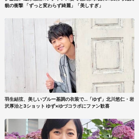
貌の衝撃 「ずっと変わらず綺麗」「美しすぎ」
羽生結弦、美しいブルー基調の衣装で...「ゆず」北川悠仁・岩
沢厚治と3ショット ゆず×ゆづコラボにファン歓喜