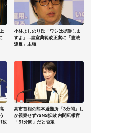
上
小林よしのり氏「ワシは提訴しま
に
すよ」...皇室典範改正案に「憲法
違反」主張
高
高市首相の熊本避難所「3分間」し
う
か視察せず?SNS拡散 内閣広報官
1枚
「51分間」だと否定