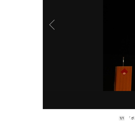
「ポ
1/1