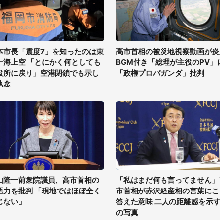
本市長「震度7」を知ったのは東
高市首相の被災地視察動画が炎
ナ海上空 「とにかく何としても
BGM付き「総理が主役のPV」
役所に戻り」空港閉鎖でも示し
「政権プロパガンダ」批判
執念
山隆一前衆院議員、高市首相の
「私はまだ何も言ってません」
語力を批判 「現地ではほぼ全く
市首相が赤沢経産相の言葉にこ
じない」
答えた意味 二人の距離感を示す
の写真