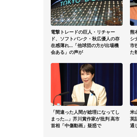
電撃トレードの巨人・リチャー
熊
ド、ソフトバンク・秋広優人の存
シ
在感薄れ...「他球団の方が出場機
市
会ある」の声が
た
「間違った人間が総理になってし
米
まった...」芥川賞作家が批判 高市
英
首相「中傷動画」疑惑で
通