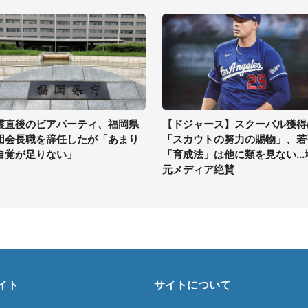
震直後のビアパーティ、福岡県
【ドジャース】スクーバル獲得
団会長職を辞任したが「あまり
「スカウトの努力の賜物」、若
自覚が足りない」
「育成法」は他に類を見ない...
元メディア絶賛
イト
サイトについて