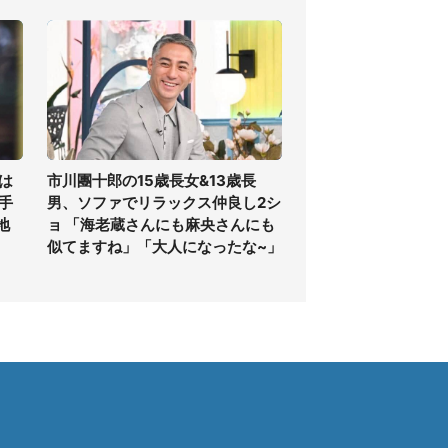
は
市川團十郎の15歳長女&13歳長
手
男、ソファでリラックス仲良し2シ
地
ョ 「海老蔵さんにも麻央さんにも
似てますね」「大人になったな~」