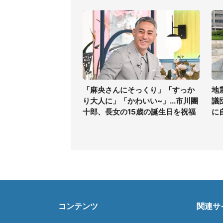
「麻央さんにそっくり」「すっか
地
り大人に」「かわいい~」...市川團
議
十郎、長女の15歳の誕生日を祝福
に
コンテンツ
関連サ