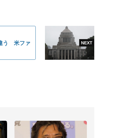
違う 米ファ