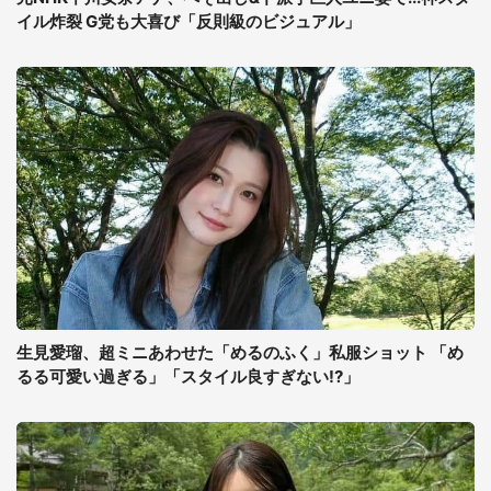
イル炸裂 G党も大喜び「反則級のビジュアル」
生見愛瑠、超ミニあわせた「めるのふく」私服ショット 「め
るる可愛い過ぎる」「スタイル良すぎない!?」