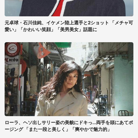
元卓球・石川佳純、イケメン陸上選手と2ショット 「メチャ可
愛い」「かわいい笑顔」「美男美女」話題に
ローラ、ヘソ出しサリー姿の美貌にドキっ...両手を頭にあてポ
ージング 「また一段と美しく」「爽やかで魅力的」