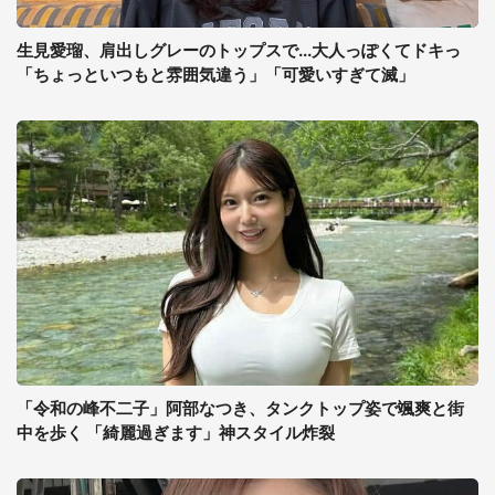
生見愛瑠、肩出しグレーのトップスで...大人っぽくてドキっ
「ちょっといつもと雰囲気違う」「可愛いすぎて滅」
「令和の峰不二子」阿部なつき、タンクトップ姿で颯爽と街
中を歩く 「綺麗過ぎます」神スタイル炸裂