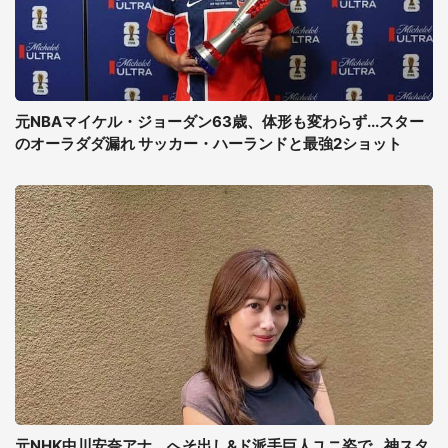
元NBAマイケル・ジョーダン63歳、体形も変わらず...スター
のオーラダダ漏れ サッカー・ハーランドと最強2ショット
元NHK中川安奈アナ、へそ出し&ド派手巨人ユニ姿で...神スタ