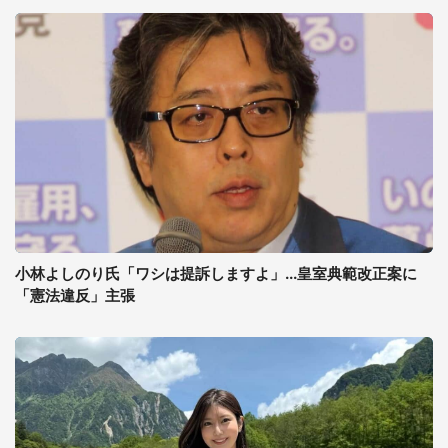
小林よしのり氏「ワシは提訴しますよ」...皇室典範改正案に
「憲法違反」主張