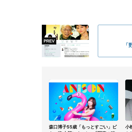
「
森口博子55歳「もっとすごい」ビ
小