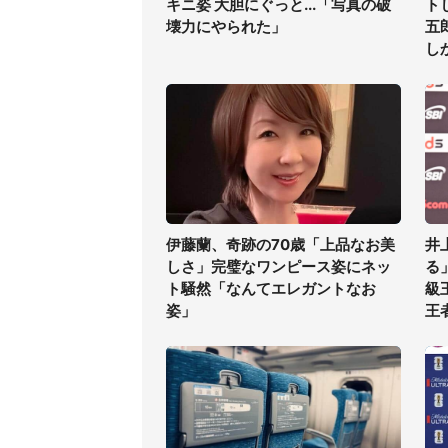
キニ姿 大胆にぐっと...「写真の破
ト
壊力にやられた」
五
し
伊藤蘭、奇跡の70歳「上品なお美
井
しさ」完璧なワンピース姿にネッ
る
ト騒然「なんてエレガントなお
級
姿」
王