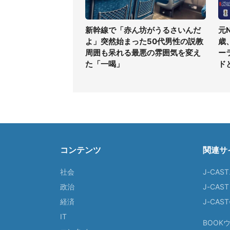
新幹線で「赤ん坊がうるさいんだ
元
よ」突然始まった50代男性の説教
歳
周囲も呆れる最悪の雰囲気を変え
ー
た「一喝」
ド
コンテンツ
関連サ
社会
J-CAS
政治
J-CAS
経済
J-CA
IT
BOOK