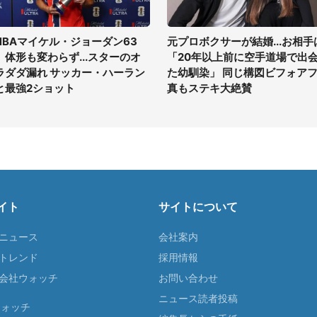
NBAマイケル・ジョーダン63
元プロボクサーが結婚...お相手
、体形も変わらず...スターのオ
「20年以上前に空手道場で出
ラダダ漏れ サッカー・ハーラン
た幼馴染」 同じ構図ビフォア
と最強2ショット
真もステキ大絶賛
イト
サイトについて
Tニュース
会社案内
Tトレンド
採用情報
ST会社ウォッチ
お問い合わせ
ニュース読者投稿
ウォッチ