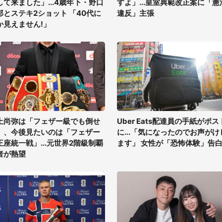
して来ました」...4歳年下・野口
すよ」...皇室典範改正案に「憲
郎とステキ2ショット 「40代に
違反」主張
か見えません!」
上尚弥は「フェザー級でも倒せ
Uber Eats配達員の手紙がポス
」、今後見たいのは「フェザー
に...「気になったのでお声がけ
王座統一戦」...元世界2階級制覇
ます」 女性が「恐怖体験」告
者が熱望