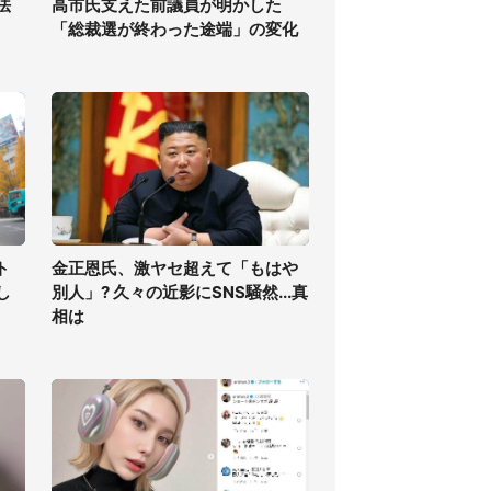
法
高市氏支えた前議員が明かした
「総裁選が終わった途端」の変化
ト
金正恩氏、激ヤセ超えて「もはや
し
別人」? 久々の近影にSNS騒然...真
白
相は