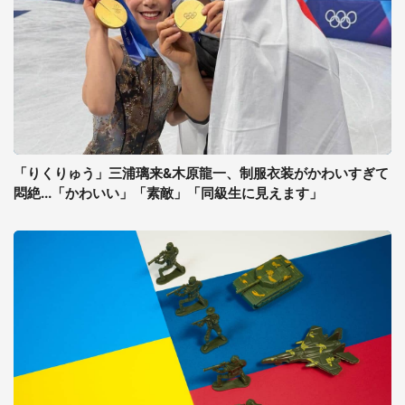
「りくりゅう」三浦璃来&木原龍一、制服衣装がかわいすぎて
悶絶...「かわいい」「素敵」「同級生に見えます」