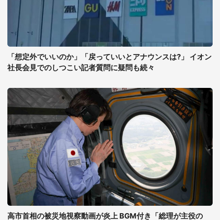
「想定外でいいのか」「戻っていいとアナウンスは?」 イオン
社長会見でのしつこい記者質問に疑問も続々
高市首相の被災地視察動画が炎上 BGM付き「総理が主役の