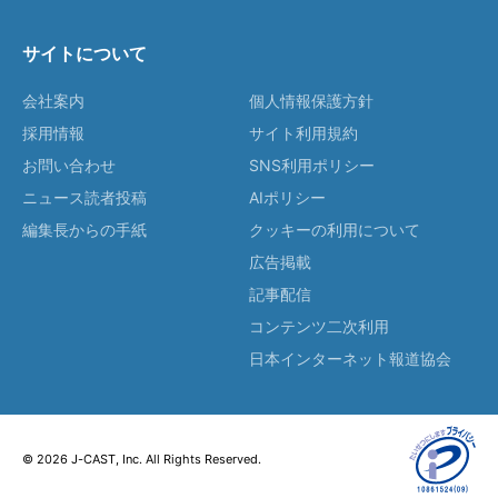
サイトについて
会社案内
個人情報保護方針
採用情報
サイト利用規約
お問い合わせ
SNS利用ポリシー
ニュース読者投稿
AIポリシー
編集長からの手紙
クッキーの利用について
広告掲載
記事配信
コンテンツ二次利用
日本インターネット報道協会
© 2026 J-CAST, Inc. All Rights Reserved.