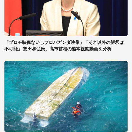
「プロモ映像ないしプロパガンダ映像」「それ以外の解釈は
不可能」 想田和弘氏、高市首相の熊本視察動画を分析