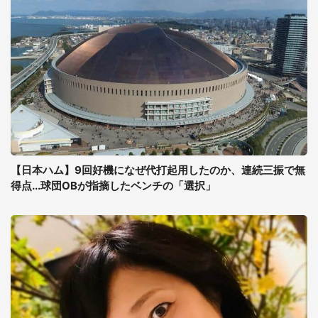
【日本ハム】9回好機になぜ代打起用したのか、連続三振で無
得点...球団OBが指摘したベンチの「選択」