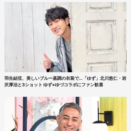
羽生結弦、美しいブルー基調の衣装で...「ゆず」北川悠仁・岩
沢厚治と3ショット ゆず×ゆづコラボにファン歓喜