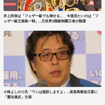
井上尚弥は「フェザー級でも倒せる」、今後見たいのは「フ
ェザー級王座統一戦」...元世界2階級制覇王者が熱望
小林よしのり氏「ワシは提訴しますよ」...皇室典範改正案に
「憲法違反」主張