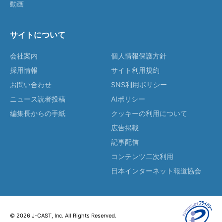
動画
サイトについて
会社案内
個人情報保護方針
採用情報
サイト利用規約
お問い合わせ
SNS利用ポリシー
ニュース読者投稿
AIポリシー
編集長からの手紙
クッキーの利用について
広告掲載
記事配信
コンテンツ二次利用
日本インターネット報道協会
© 2026 J-CAST, Inc. All Rights Reserved.