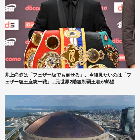
井上尚弥は「フェザー級でも倒せる」、今後見たいのは「フ
ェザー級王座統一戦」...元世界2階級制覇王者が熱望