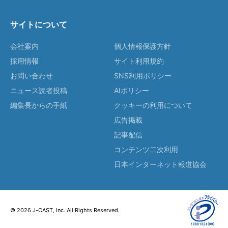
サイトについて
会社案内
個人情報保護方針
採用情報
サイト利用規約
お問い合わせ
SNS利用ポリシー
ニュース読者投稿
AIポリシー
編集長からの手紙
クッキーの利用について
広告掲載
記事配信
コンテンツ二次利用
日本インターネット報道協会
© 2026 J-CAST, Inc. All Rights Reserved.