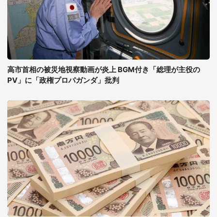
高市首相の被災地視察動画が炎上 BGM付き「総理が主役の
PV」に「政権プロパガンダ」批判