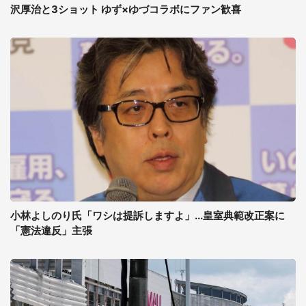
沢厚治と3ショット ゆず×ゆづコラボにファン歓喜
小林よしのり氏「ワシは提訴しますよ」...皇室典範改正案に
「憲法違反」主張