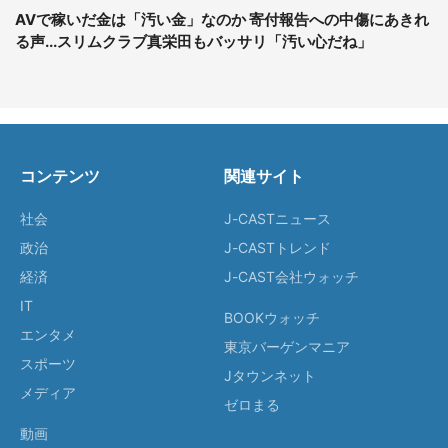
AVで稼いだ金は「汚い金」なのか 寄付報告への中傷にあきれ
る声...スリムクラブ真栄田もバッサリ「汚い心だね」
コンテンツ
関連サイト
社会
J-CASTニュース
政治
J-CASTトレンド
経済
J-CAST会社ウォッチ
IT
BOOKウォッチ
エンタメ
東京バーゲンマニア
スポーツ
Jタウンネット
メディア
ゼロまる
動画