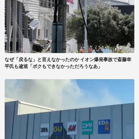
なぜ「戻るな」と言えなかったのか イオン爆発事故で斎藤幸
平氏も逡巡「ボクもできなかっただろうなあ」