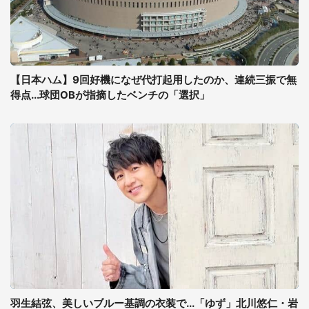
【日本ハム】9回好機になぜ代打起用したのか、連続三振で無
得点...球団OBが指摘したベンチの「選択」
羽生結弦、美しいブルー基調の衣装で...「ゆず」北川悠仁・岩