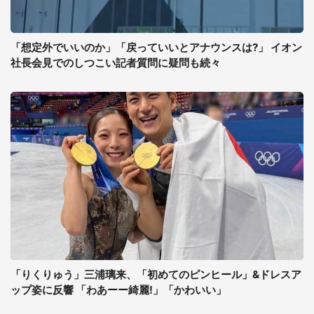
「想定外でいいのか」「戻っていいとアナウンスは?」 イオン
社長会見でのしつこい記者質問に疑問も続々
「りくりゅう」三浦璃来、「初めてのピンヒール」&ドレスア
ップ姿に反響 「わあーー綺麗!」「かわいい」