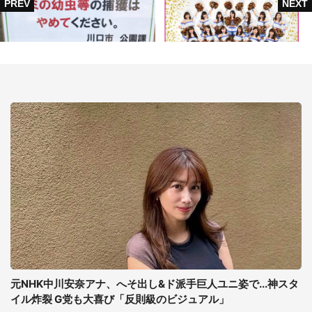
元NHK中川安奈アナ、へそ出し&ド派手巨人ユニ姿で...神スタ
イル炸裂 G党も大喜び「反則級のビジュアル」