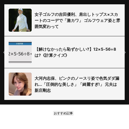
女子ゴルフの吉田優利、肩出しトップス×スカ
ートのコーデで「激カワ」 ゴルフウェア姿と雰
囲気変わって
【解けなかったら恥ずかしい?】12×5-56÷8
は?《計算クイズ》
大河内志保、ピンクのノースリ姿で色気ダダ漏
れ...「圧倒的な美しさ」「綺麗すぎ!」 元夫は
新庄剛志
おすすめ記事