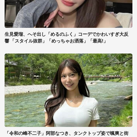
生見愛瑠、へそ出し「めるのふく」コーデでかわいすぎ大反
響 「スタイル抜群」「めっちゃお洒落」「最高!」
「令和の峰不二子」阿部なつき、タンクトップ姿で颯爽と街