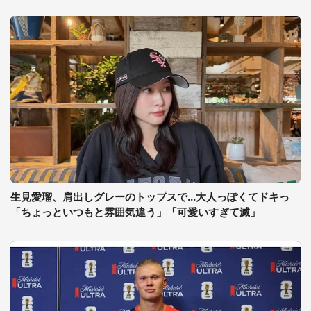
生見愛瑠、肩出しグレーのトップスで...大人っぽくてドキっ
「ちょっといつもと雰囲気違う」「可愛いすぎて滅」