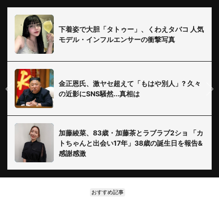
下着姿で大胆「タトゥー」、くわえタバコ 人気
モデル・インフルエンサーの衝撃写真
金正恩氏、激ヤセ超えて「もはや別人」? 久々
の近影にSNS騒然...真相は
加藤綾菜、83歳・加藤茶とラブラブ2ショ 「カ
トちゃんと出会い17年」38歳の誕生日を報告&
感謝感激
おすすめ記事