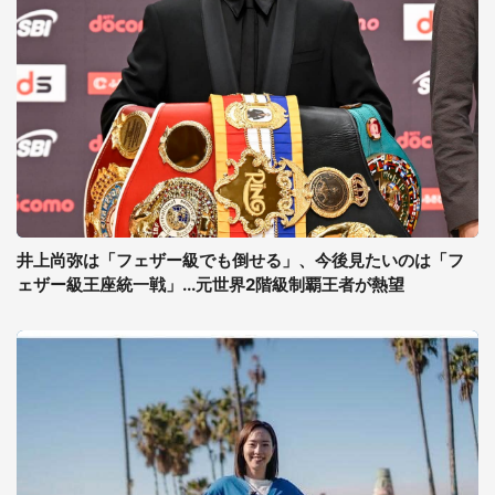
井上尚弥は「フェザー級でも倒せる」、今後見たいのは「フ
ェザー級王座統一戦」...元世界2階級制覇王者が熱望