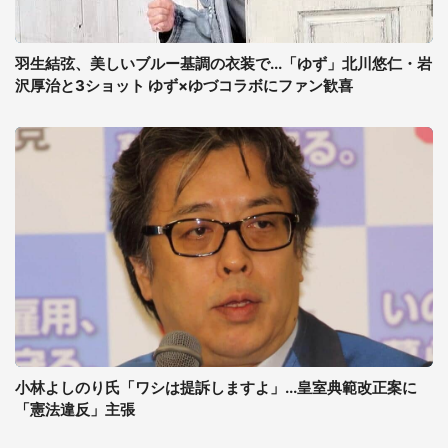
羽生結弦、美しいブルー基調の衣装で...「ゆず」北川悠仁・岩
沢厚治と3ショット ゆず×ゆづコラボにファン歓喜
小林よしのり氏「ワシは提訴しますよ」...皇室典範改正案に
「憲法違反」主張