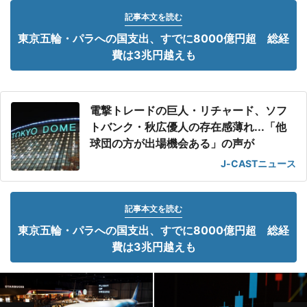
記事本文を読む
東京五輪・パラへの国支出、すでに8000億円超 総経
費は3兆円越えも
電撃トレードの巨人・リチャード、ソフ
トバンク・秋広優人の存在感薄れ...「他
球団の方が出場機会ある」の声が
J-CASTニュース
記事本文を読む
東京五輪・パラへの国支出、すでに8000億円超 総経
費は3兆円越えも