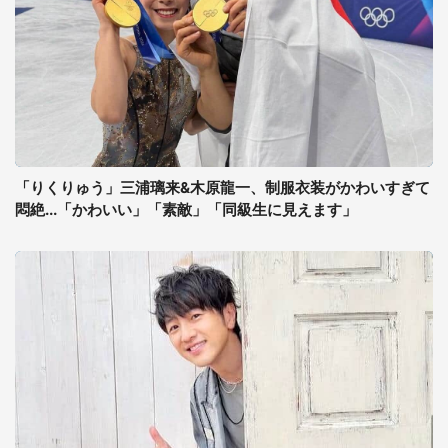
「りくりゅう」三浦璃来&木原龍一、制服衣装がかわいすぎて
悶絶...「かわいい」「素敵」「同級生に見えます」