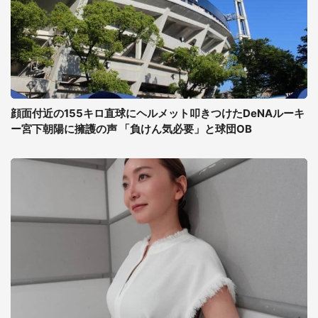
顔面付近の155キロ直球にヘルメット叩きつけたDeNAルーキ
ー宮下朝陽に擁護の声 「負けん気必要」と球団OB