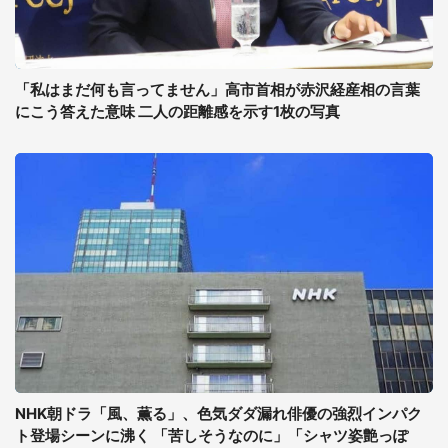
「私はまだ何も言ってません」高市首相が赤沢経産相の言葉
にこう答えた意味 二人の距離感を示す1枚の写真
NHK朝ドラ「風、薫る」、色気ダダ漏れ俳優の強烈インパク
ト登場シーンに沸く 「苦しそうなのに」「シャツ姿艶っぽ