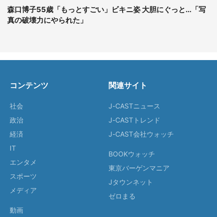
森口博子55歳「もっとすごい」ビキニ姿 大胆にぐっと...「写
真の破壊力にやられた」
コンテンツ
関連サイト
社会
J-CASTニュース
政治
J-CASTトレンド
経済
J-CAST会社ウォッチ
IT
BOOKウォッチ
エンタメ
東京バーゲンマニア
スポーツ
Jタウンネット
メディア
ゼロまる
動画