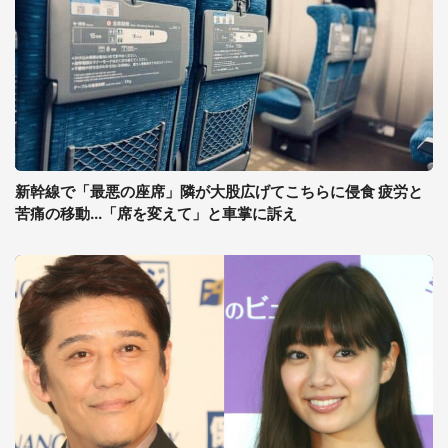
新幹線で「最悪の座席」隣が大股広げてこちらに侵食 疲労と
苦痛の移動...「席を変えて」と車掌に訴え