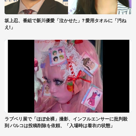
坂上忍、番組で新川優愛「泣かせた」? 愛用タオルに「汚ね
え!」
ラブベリ展で「ほぼ全裸」撮影、インフルエンサーに批判殺
到 パルコは投稿削除を依頼、「入場時は着衣の状態」