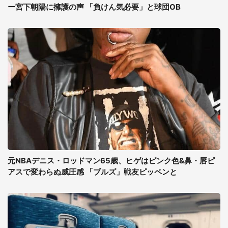
ー宮下朝陽に擁護の声 「負けん気必要」と球団OB
元NBAデニス・ロッドマン65歳、ヒゲはピンク色&鼻・唇ピ
アスで変わらぬ威圧感 「ブルズ」戦友ピッペンと