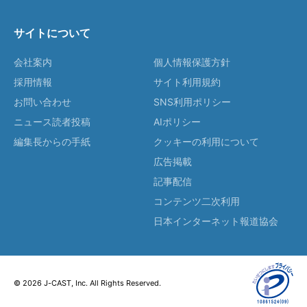
サイトについて
会社案内
個人情報保護方針
採用情報
サイト利用規約
お問い合わせ
SNS利用ポリシー
ニュース読者投稿
AIポリシー
編集長からの手紙
クッキーの利用について
広告掲載
記事配信
コンテンツ二次利用
日本インターネット報道協会
© 2026 J-CAST, Inc. All Rights Reserved.