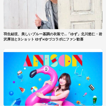
羽生結弦、美しいブルー基調の衣装で...「ゆず」北川悠仁・岩
沢厚治と3ショット ゆず×ゆづコラボにファン歓喜