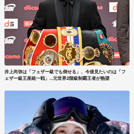
井上尚弥は「フェザー級でも倒せる」、今後見たいのは「フ
ェザー級王座統一戦」...元世界2階級制覇王者が熱望