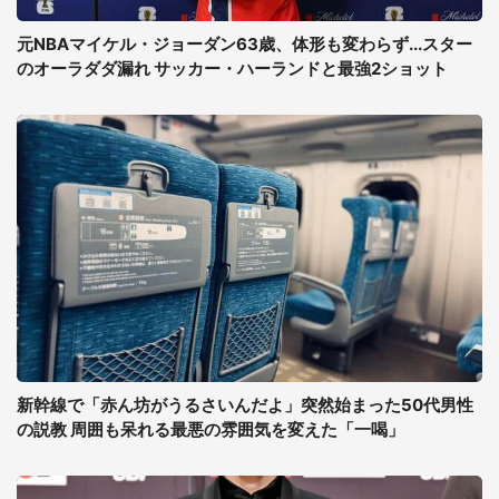
元NBAマイケル・ジョーダン63歳、体形も変わらず...スター
のオーラダダ漏れ サッカー・ハーランドと最強2ショット
新幹線で「赤ん坊がうるさいんだよ」突然始まった50代男性
の説教 周囲も呆れる最悪の雰囲気を変えた「一喝」