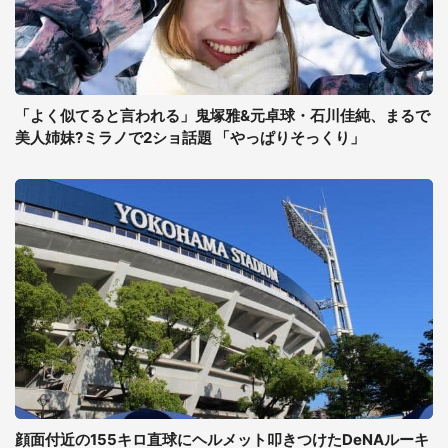
「よく似てると言われる」鬼塚雅&元卓球・石川佳純、まるで
美人姉妹?ミラノで2ショ話題 「やっぱりそっくり」
顔面付近の155キロ直球にヘルメット叩きつけたDeNAルーキ