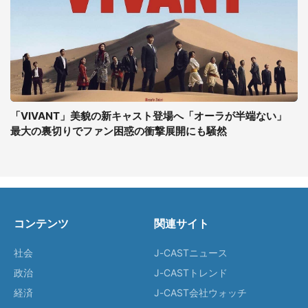
「VIVANT」美貌の新キャスト登場へ「オーラが半端ない」
最大の裏切りでファン困惑の衝撃展開にも騒然
コンテンツ
関連サイト
社会
J-CASTニュース
政治
J-CASTトレンド
経済
J-CAST会社ウォッチ