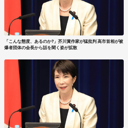
「こんな態度、あるのか?」芥川賞作家が猛批判 高市首相が被
爆者団体の会長から話を聞く姿が拡散