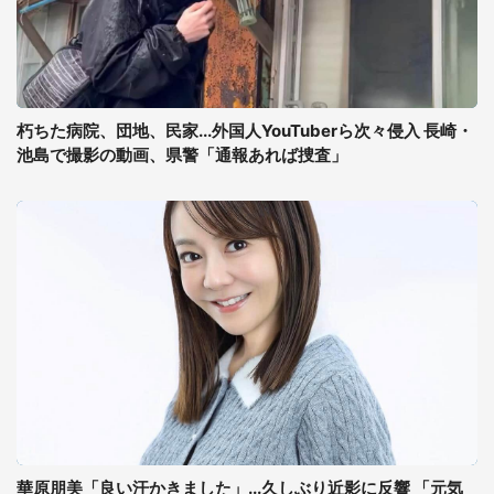
朽ちた病院、団地、民家...外国人YouTuberら次々侵入 長崎・
池島で撮影の動画、県警「通報あれば捜査」
華原朋美「良い汗かきました」...久しぶり近影に反響 「元気