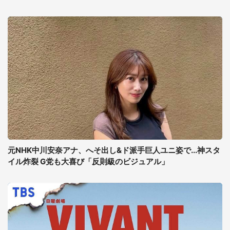
元NHK中川安奈アナ、へそ出し&ド派手巨人ユニ姿で...神スタ
イル炸裂 G党も大喜び「反則級のビジュアル」