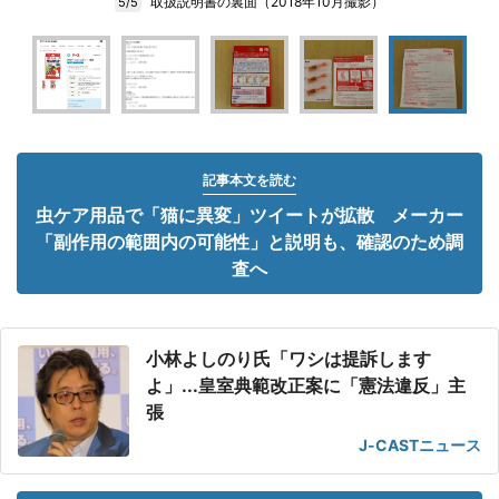
取扱説明書の裏面（2018年10月撮影）
5/5
記事本文を読む
虫ケア用品で「猫に異変」ツイートが拡散 メーカー
「副作用の範囲内の可能性」と説明も、確認のため調
査へ
小林よしのり氏「ワシは提訴します
よ」...皇室典範改正案に「憲法違反」主
張
J-CASTニュース