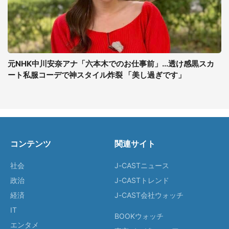
元NHK中川安奈アナ「六本木でのお仕事前」...透け感黒スカ
ート私服コーデで神スタイル炸裂 「美し過ぎです」
コンテンツ
関連サイト
社会
J-CASTニュース
政治
J-CASTトレンド
経済
J-CAST会社ウォッチ
IT
BOOKウォッチ
エンタメ