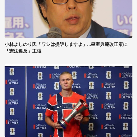
小林よしのり氏「ワシは提訴しますよ」...皇室典範改正案に
「憲法違反」主張