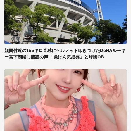
顔面付近の155キロ直球にヘルメット叩きつけたDeNAルーキ
ー宮下朝陽に擁護の声 「負けん気必要」と球団OB