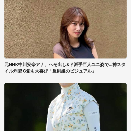
元NHK中川安奈アナ、へそ出し&ド派手巨人ユニ姿で...神スタ
イル炸裂 G党も大喜び「反則級のビジュアル」