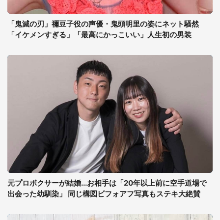
「鬼滅の刃」禰豆子役の声優・鬼頭明里の姿にネット騒然
「イケメンすぎる」「最高にかっこいい」人生初の男装
元プロボクサーが結婚...お相手は「20年以上前に空手道場で
出会った幼馴染」 同じ構図ビフォアフ写真もステキ大絶賛