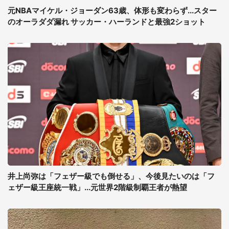
元NBAマイケル・ジョーダン63歳、体形も変わらず...スター
のオーラダダ漏れ サッカー・ハーランドと最強2ショット
井上尚弥は「フェザー級でも倒せる」、今後見たいのは「フ
ェザー級王座統一戦」...元世界2階級制覇王者が熱望