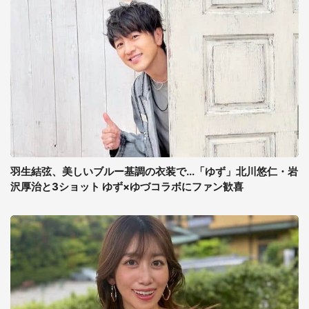
羽生結弦、美しいブルー基調の衣装で...「ゆず」北川悠仁・岩
沢厚治と3ショット ゆず×ゆづコラボにファン歓喜