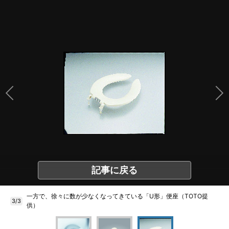
記事に戻る
一方で、徐々に数が少なくなってきている「U形」便座（TOTO提
3/3
供）