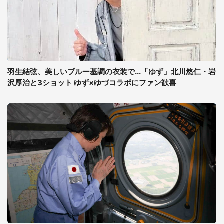
羽生結弦、美しいブルー基調の衣装で...「ゆず」北川悠仁・岩
沢厚治と3ショット ゆず×ゆづコラボにファン歓喜