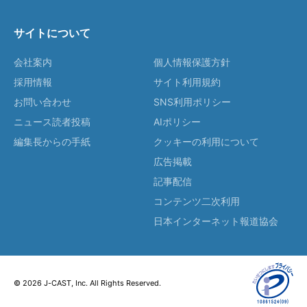
サイトについて
会社案内
個人情報保護方針
採用情報
サイト利用規約
お問い合わせ
SNS利用ポリシー
ニュース読者投稿
AIポリシー
編集長からの手紙
クッキーの利用について
広告掲載
記事配信
コンテンツ二次利用
日本インターネット報道協会
© 2026 J-CAST, Inc. All Rights Reserved.