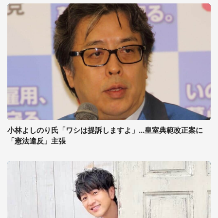
小林よしのり氏「ワシは提訴しますよ」...皇室典範改正案に
「憲法違反」主張