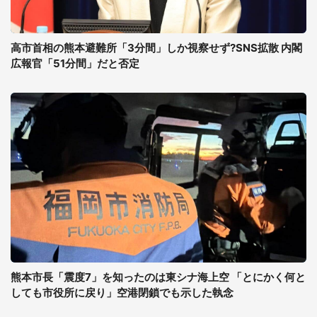
高市首相の熊本避難所「3分間」しか視察せず?SNS拡散 内閣
広報官「51分間」だと否定
熊本市長「震度7」を知ったのは東シナ海上空 「とにかく何と
しても市役所に戻り」空港閉鎖でも示した執念