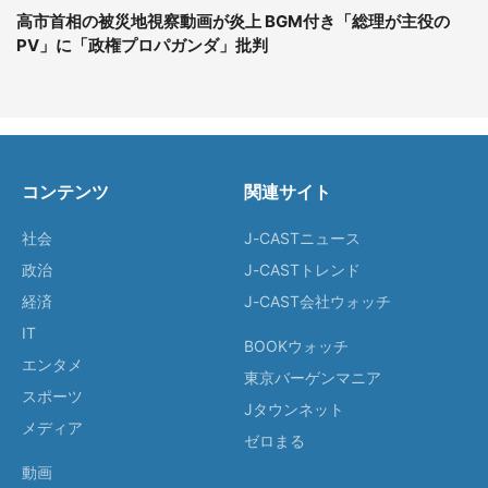
高市首相の被災地視察動画が炎上 BGM付き「総理が主役の
PV」に「政権プロパガンダ」批判
コンテンツ
関連サイト
社会
J-CASTニュース
政治
J-CASTトレンド
経済
J-CAST会社ウォッチ
IT
BOOKウォッチ
エンタメ
東京バーゲンマニア
スポーツ
Jタウンネット
メディア
ゼロまる
動画