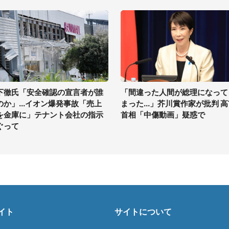
下徹氏「安全確認の宣言者が誰
「間違った人間が総理になって
のか」...イオン爆発事故「売上
まった...」芥川賞作家が批判 
を金庫に」テナント会社の指示
首相「中傷動画」疑惑で
ぐって
イト
サイトについて