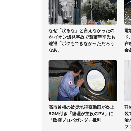
なぜ「戻るな」と言えなかったの
電
か イオン爆発事故で斎藤幸平氏も
ド
逡巡「ボクもできなかっただろう
在
なあ」
会
高市首相の被災地視察動画が炎上
羽
BGM付き「総理が主役のPV」に
装
「政権プロパガンダ」批判
治
フ