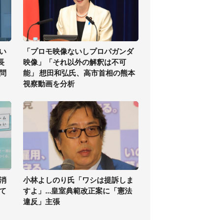
い
「プロモ映像ないしプロパガンダ
長
映像」「それ以外の解釈は不可
問
能」 想田和弘氏、高市首相の熊本
視察動画を分析
消
小林よしのり氏「ワシは提訴しま
て
すよ」...皇室典範改正案に「憲法
違反」主張