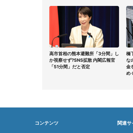
高市首相の熊本避難所「3分間」し
橋
か視察せず?SNS拡散 内閣広報官
な
「51分間」だと否定
金
め
コンテンツ
関連サ