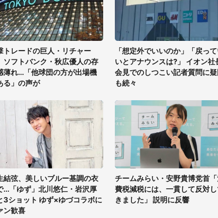
撃トレードの巨人・リチャー
「想定外でいいのか」「戻って
、ソフトバンク・秋広優人の存
いとアナウンスは?」 イオン社
感薄れ...「他球団の方が出場機
会見でのしつこい記者質問に疑
ある」の声が
も続々
生結弦、美しいブルー基調の衣
チームみらい・安野貴博党首「
で...「ゆず」北川悠仁・岩沢厚
費税減税には、一貫して反対し
と3ショット ゆず×ゆづコラボに
きました」 説明に反響
ァン歓喜