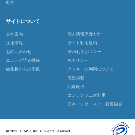
動画
サイトについて
会社案内
個人情報保護方針
採用情報
サイト利用規約
お問い合わせ
SNS利用ポリシー
ニュース読者投稿
AIポリシー
編集長からの手紙
クッキーの利用について
広告掲載
記事配信
コンテンツ二次利用
日本インターネット報道協会
© 2026 J-CAST, Inc. All Rights Reserved.