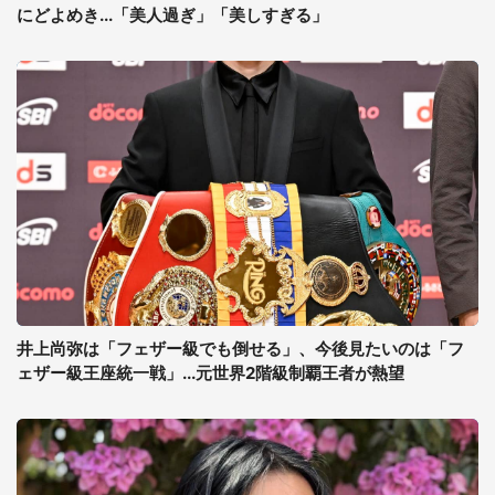
にどよめき...「美人過ぎ」「美しすぎる」
井上尚弥は「フェザー級でも倒せる」、今後見たいのは「フ
ェザー級王座統一戦」...元世界2階級制覇王者が熱望