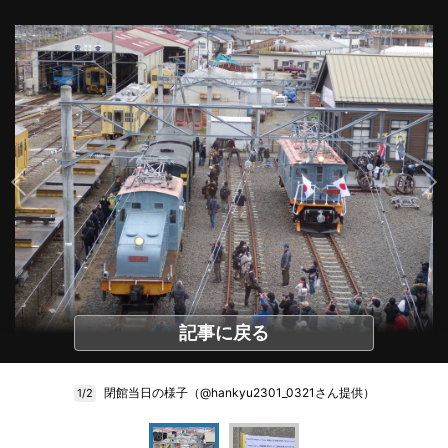
記事に戻る
閉館当日の様子（@hankyu2301_0321さん提供）
1/2