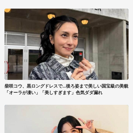
柴咲コウ、黒ロングドレスで...後ろ姿まで美しい国宝級の美貌
「オーラが凄い」「美しすぎます」色気ダダ漏れ