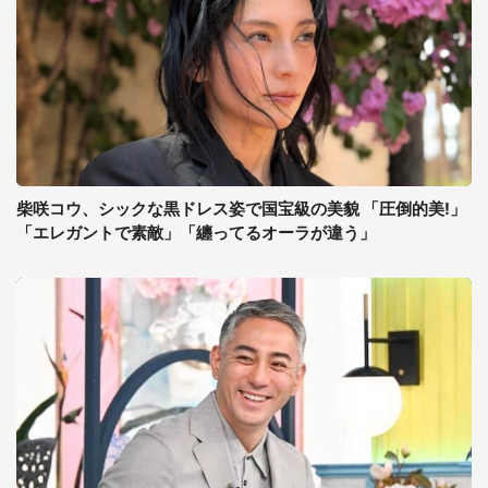
柴咲コウ、シックな黒ドレス姿で国宝級の美貌 「圧倒的美!」
「エレガントで素敵」「纏ってるオーラが違う」