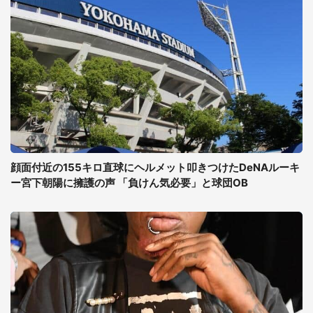
顔面付近の155キロ直球にヘルメット叩きつけたDeNAルーキ
ー宮下朝陽に擁護の声 「負けん気必要」と球団OB