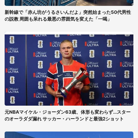
新幹線で「赤ん坊がうるさいんだよ」突然始まった50代男性
の説教 周囲も呆れる最悪の雰囲気を変えた「一喝」
元NBAマイケル・ジョーダン63歳、体形も変わらず...スター
のオーラダダ漏れ サッカー・ハーランドと最強2ショット