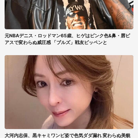
元NBAデニス・ロッドマン65歳、ヒゲはピンク色&鼻・唇ピ
アスで変わらぬ威圧感 「ブルズ」戦友ピッペンと
大河内志保、黒キャミワンピ姿で色気ダダ漏れ 変わらぬ美貌