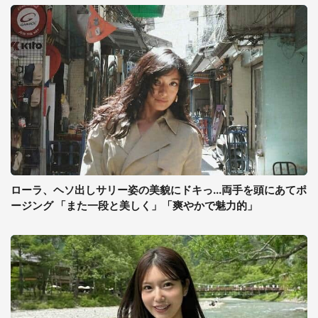
ローラ、ヘソ出しサリー姿の美貌にドキっ...両手を頭にあてポ
ージング 「また一段と美しく」「爽やかで魅力的」