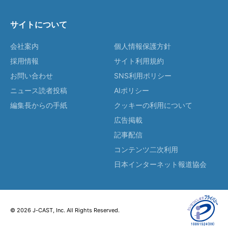
サイトについて
会社案内
個人情報保護方針
採用情報
サイト利用規約
お問い合わせ
SNS利用ポリシー
ニュース読者投稿
AIポリシー
編集長からの手紙
クッキーの利用について
広告掲載
記事配信
コンテンツ二次利用
日本インターネット報道協会
© 2026 J-CAST, Inc. All Rights Reserved.