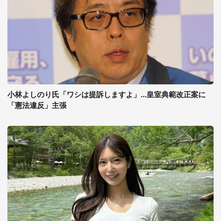
小林よしのり氏「ワシは提訴しますよ」...皇室典範改正案に
「憲法違反」主張