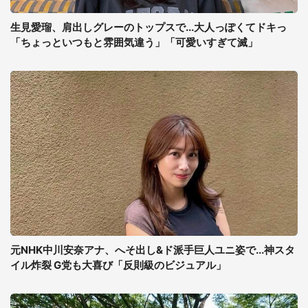
生見愛瑠、肩出しグレーのトップスで...大人っぽくてドキっ
「ちょっといつもと雰囲気違う」「可愛いすぎて滅」
元NHK中川安奈アナ、へそ出し&ド派手巨人ユニ姿で...神スタ
イル炸裂 G党も大喜び「反則級のビジュアル」