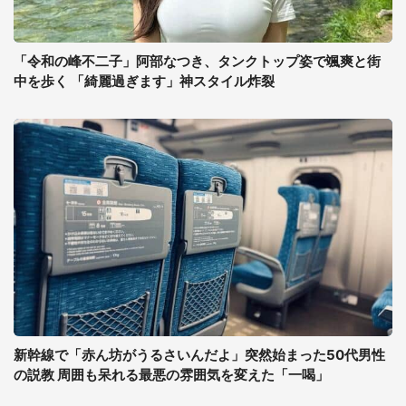
「令和の峰不二子」阿部なつき、タンクトップ姿で颯爽と街
中を歩く 「綺麗過ぎます」神スタイル炸裂
新幹線で「赤ん坊がうるさいんだよ」突然始まった50代男性
の説教 周囲も呆れる最悪の雰囲気を変えた「一喝」