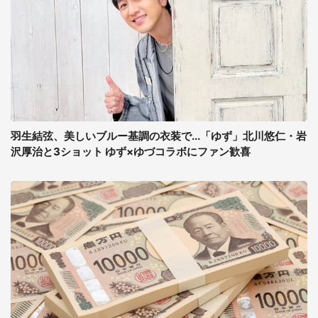
羽生結弦、美しいブルー基調の衣装で...「ゆず」北川悠仁・岩
沢厚治と3ショット ゆず×ゆづコラボにファン歓喜