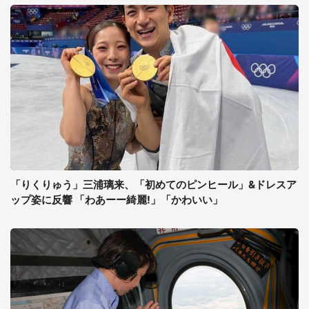
「りくりゅう」三浦璃来、「初めてのピンヒール」&ドレスア
ップ姿に反響 「わあーー綺麗!」「かわいい」