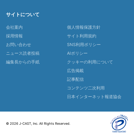
サイトについて
会社案内
個人情報保護方針
採用情報
サイト利用規約
お問い合わせ
SNS利用ポリシー
ニュース読者投稿
AIポリシー
編集長からの手紙
クッキーの利用について
広告掲載
記事配信
コンテンツ二次利用
日本インターネット報道協会
© 2026 J-CAST, Inc. All Rights Reserved.