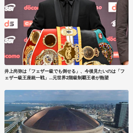
井上尚弥は「フェザー級でも倒せる」、今後見たいのは「フ
ェザー級王座統一戦」...元世界2階級制覇王者が熱望