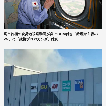
高市首相の被災地視察動画が炎上 BGM付き「総理が主役の
PV」に「政権プロパガンダ」批判