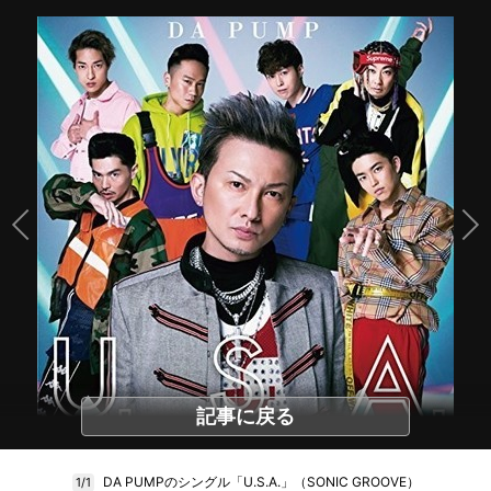
記事に戻る
DA PUMPのシングル「U.S.A.」（SONIC GROOVE）
1/1