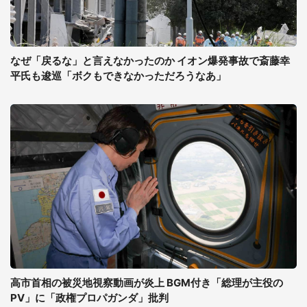
なぜ「戻るな」と言えなかったのか イオン爆発事故で斎藤幸
平氏も逡巡「ボクもできなかっただろうなあ」
高市首相の被災地視察動画が炎上 BGM付き「総理が主役の
PV」に「政権プロパガンダ」批判