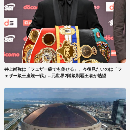
井上尚弥は「フェザー級でも倒せる」、今後見たいのは「フ
ェザー級王座統一戦」...元世界2階級制覇王者が熱望