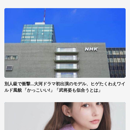
別人級で衝撃...大河ドラマ初出演のモデル、ヒゲたくわえワイ
ルド風貌 「かっこいい!」「武将姿も似合うとは」