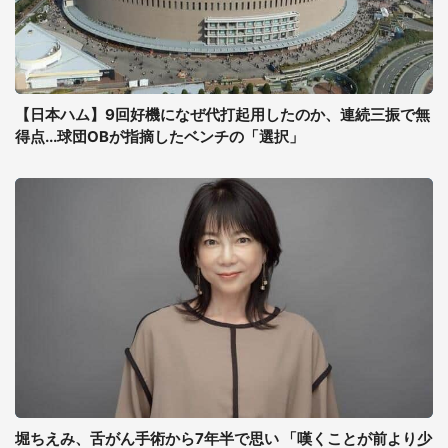
【日本ハム】9回好機になぜ代打起用したのか、連続三振で無
得点...球団OBが指摘したベンチの「選択」
堀ちえみ、舌がん手術から7年半で思い 「嘆くことが前より少