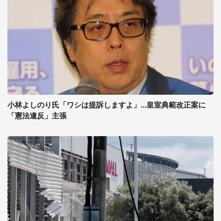
小林よしのり氏「ワシは提訴しますよ」...皇室典範改正案に
「憲法違反」主張